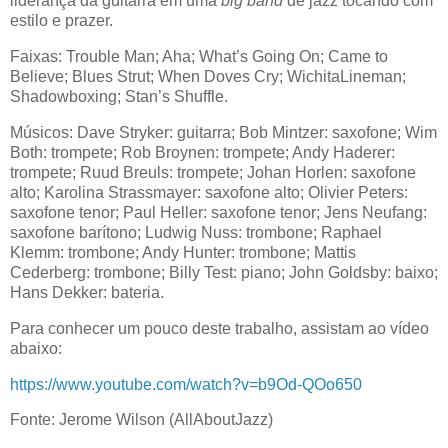
liderança da guitarra em uma
big band
de jazz tocando com
estilo e prazer.
Faixas: Trouble Man; Aha; What’s Going On; Came to
Believe; Blues Strut; When Doves Cry; WichitaLineman;
Shadowboxing; Stan’s Shuffle.
Músicos: Dave Stryker: guitarra; Bob Mintzer: saxofone; Wim
Both: trompete; Rob Broynen: trompete; Andy Haderer:
trompete; Ruud Breuls: trompete; Johan Horlen: saxofone
alto; Karolina Strassmayer: saxofone alto; Olivier Peters:
saxofone tenor; Paul Heller: saxofone tenor; Jens Neufang:
saxofone barítono; Ludwig Nuss: trombone; Raphael
Klemm: trombone; Andy Hunter: trombone; Mattis
Cederberg: trombone; Billy Test: piano; John Goldsby: baixo;
Hans Dekker: bateria.
Para conhecer um pouco deste trabalho, assistam ao vídeo
abaixo:
https://www.youtube.com/watch?v=b9Od-QOo650
Fonte: Jerome Wilson (AllAboutJazz)