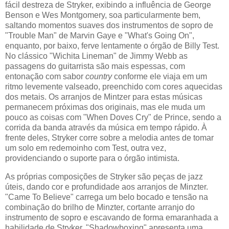
fácil destreza de Stryker, exibindo a influência de George
Benson e Wes Montgomery, soa particularmente bem,
saltando momentos suaves dos instrumentos de sopro de
"Trouble Man" de Marvin Gaye e "What's Going On",
enquanto, por baixo, ferve lentamente o órgão de Billy Test.
No clássico "Wichita Lineman" de Jimmy Webb as
passagens do guitarrista são mais espessas, com
entonação com sabor
country
conforme ele viaja em um
ritmo levemente valseado, preenchido com cores aquecidas
dos metais. Os arranjos de Mintzer para estas músicas
permanecem próximas dos originais, mas ele muda um
pouco as coisas com "When Doves Cry" de Prince, sendo a
corrida da banda através da música em tempo rápido. À
frente deles, Stryker corre sobre a melodia antes de tomar
um solo em redemoinho com Test, outra vez,
providenciando o suporte para o órgão intimista.
As próprias composições de Stryker são peças de jazz
úteis, dando cor e profundidade aos arranjos de Minzter.
"Came To Believe" carrega um belo bocado e tensão na
combinação do brilho de Minzter, cortante arranjo do
instrumento de sopro e escavando de forma emaranhada a
habilidade de Stryker. "Shadowboxing" apresenta uma