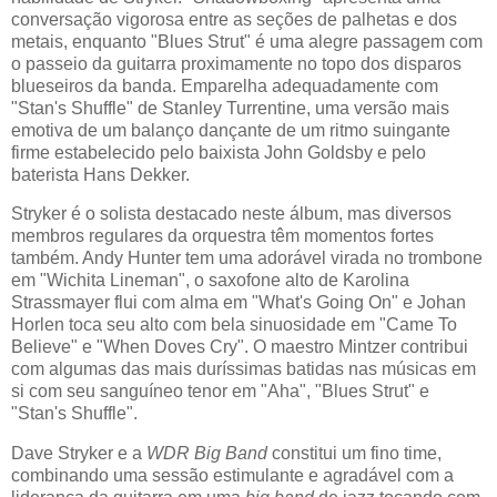
conversação vigorosa entre as seções de palhetas e dos
metais, enquanto "Blues Strut" é uma alegre passagem com
o passeio da guitarra proximamente no topo dos disparos
blueseiros da banda. Emparelha adequadamente com
"Stan's Shuffle" de Stanley Turrentine, uma versão mais
emotiva de um balanço dançante de um ritmo suingante
firme estabelecido pelo baixista John Goldsby e pelo
baterista Hans Dekker.
Stryker é o solista destacado neste álbum, mas diversos
membros regulares da orquestra têm momentos fortes
também. Andy Hunter tem uma adorável virada no trombone
em "Wichita Lineman", o saxofone alto de Karolina
Strassmayer flui com alma em "What's Going On" e Johan
Horlen toca seu alto com bela sinuosidade em "Came To
Believe" e "When Doves Cry". O maestro Mintzer contribui
com algumas das mais duríssimas batidas nas músicas em
si com seu sanguíneo tenor em "Aha", "Blues Strut" e
"Stan's Shuffle".
Dave Stryker e a
WDR Big Band
constitui um fino time,
combinando uma sessão estimulante e agradável com a