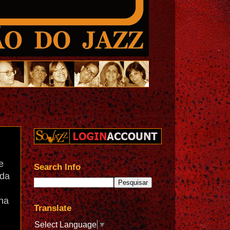
e
Search Info
 da
nha
Translate
Select Language
▼