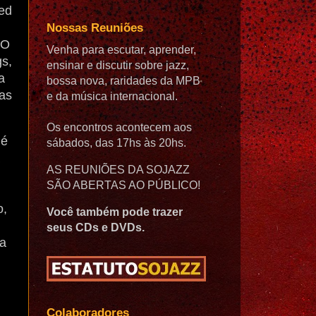
ed
Nossas Reuniões
 O
Venha para escutar, aprender,
gs,
ensinar e discutir sobre jazz,
a
bossa nova, raridades da MPB
as
e da música internacional.
Os encontros acontecem aos
 é
sábados, das 17hs às 20hs.
AS REUNIÕES DA SOJAZZ
SÃO ABERTAS AO PÚBLICO!
o,
Você também pode trazer
seus CDs e DVDs.
na
Colaboradores