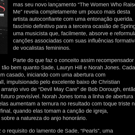
mas seu novo lançamento “The Women Who Rais
Me” revela completamente um pouco mais desta
artista autoconfiante com uma entonação querida.
fascínio definitivo para a terceira ocasião de Sprin
uma musicista que, facilmente, absorve e reformul
canções associadas com suas influências formativ
de vocalistas femininos.
Parte do que faz o conceito assim recompensador
n tão bem quanto Sade, Lauryn Hill e Norah Jones. Cada
bem casado, iniciando com uma abertura com
l, impulsionado pelo excelente baixo de Christian
 arranjo vivo de “Devil May Care” de Bob Dorough, entã
futuro previsível. Norah Jones toma a linha de abertura
elas aumentam a ternura no resultado com toque triste 
final, quando elas tomam a canção de igreja,
 sobre a natureza do anjo honorário.
 o requisito do lamento de Sade, “Pearls”, uma