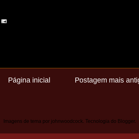
Página inicial
Postagem mais anti
Imagens de tema por
johnwoodcock
. Tecnologia do
Blogger
.