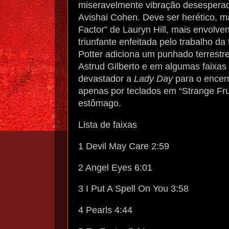
miseravelmente vibração desesperad
Avishai Cohen. Deve ser herético, m
Factor” de Lauryn Hill, mais envolv
triunfante enfeitada pelo trabalho d
Potter adiciona um punhado terrestre
Astrud Gilberto e em algumas faixas
devastador a
Lady Day
para o encer
apenas por teclados em “Strange Fr
estômago.
Lista de faixas
1 Devil May Care 2:59
2 Angel Eyes 6:01
3 I Put A Spell On You 3:58
4 Pearls 4:44