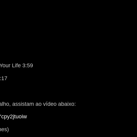
our Life 3:59
5:17
lho, assistam ao vídeo abaixo:
Ycpy2jtuoiw
es)