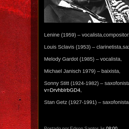
Lenine (1959) – vocalista,compositor
Louis Sclavis (1953) – clarinetista,sa
Melody Gardot (1985) – vocalista,
Michael Janisch 1979) – baixista,
Sonny Stitt (1924-1982) – saxofonist
v=DrvhbIrbGD4
,
Stan Getz (1927-1991) – saxofonist
Postado por
Edson Santos
às
08:00