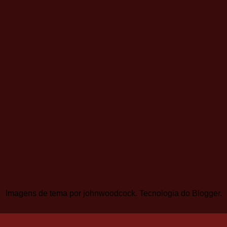
Imagens de tema por
johnwoodcock
. Tecnologia do
Blogger
.