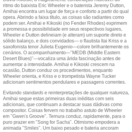
ritmo do baixista Eric Wheeler e o baterista Jeremy Dutton,
Amihai encontra um lugar de força e conforto a partir do qual
opera. Abrindo a faixa título, as coisas são radiantes como
podem ser. Amihai e Kikoski (no Fender Rhodes) exprimem
a promessa e possibilidade em seus respectivos lugares,
Wheeler e Dutton delineiam (e alteram) um suporte direto e
sólido balanço, e dois convidados— o flautista Itai Kriss e a
saxofonista tenor Julieta Eugenio—colore brilhantemente os
cenários. O acompanhamento—"MEDB (Middle Eastern
Desert Blues)"—vocaliza uma árida fascinação antes de
aumentar a intensidade. Amihai e Kikoski crescem na
ocasião, Dutton conduz os procedimentos, enquanto
Wheeler orienta, e Kriss e o trompetista Wayne Tucker
adicionam sentimentos pendulares e passagens correntes.
Evitando
standards
e reinterpretações de qualquer natureza,
Amihai segue estas primeiras duas inéditas com seis
adicionais, que continuam a destacar suas dádivas como
compositor. Coisas fervem no trabalho astuto de Wheeler
em "Gwen's Groove". Ternura conduz, rapidamente, para o
puro prazer em "Song for Sacha".
Otimismo empodera a
animada "Smiles".
Um baixo pesado e bateria ancoram