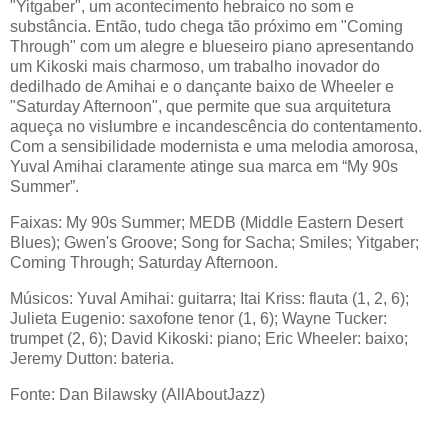
"Yitgaber", um acontecimento hebraico no som e
substância. Então, tudo chega tão próximo em "Coming
Through" com um alegre e blueseiro piano apresentando
um Kikoski mais charmoso, um trabalho inovador do
dedilhado de Amihai e o dançante baixo de Wheeler e
"Saturday Afternoon", que permite que sua arquitetura
aqueça no vislumbre e incandescência do contentamento.
Com a sensibilidade modernista e uma melodia amorosa,
Yuval Amihai claramente atinge sua marca em “My 90s
Summer”.
Faixas: My 90s Summer; MEDB (Middle Eastern Desert
Blues); Gwen's Groove; Song for Sacha; Smiles; Yitgaber;
Coming Through; Saturday Afternoon.
Músicos: Yuval Amihai: guitarra; Itai Kriss: flauta (1, 2, 6);
Julieta Eugenio: saxofone tenor (1, 6); Wayne Tucker:
trumpet (2, 6); David Kikoski: piano; Eric Wheeler: baixo;
Jeremy Dutton: bateria.
Fonte: Dan Bilawsky (AllAboutJazz)