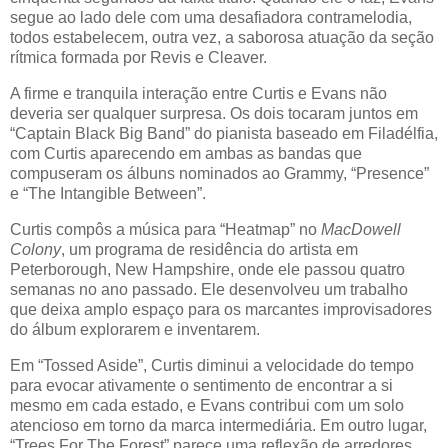
segue ao lado dele com uma desafiadora contramelodia,
todos estabelecem, outra vez, a saborosa atuação da seção
rítmica formada por Revis e Cleaver.
A firme e tranquila interação entre Curtis e Evans não
deveria ser qualquer surpresa. Os dois tocaram juntos em
“Captain Black Big Band” do pianista baseado em Filadélfia,
com Curtis aparecendo em ambas as bandas que
compuseram os álbuns nominados ao Grammy, “Presence”
e “The Intangible Between”.
Curtis compôs a música para “Heatmap” no
MacDowell
Colony
, um programa de residência do artista em
Peterborough, New Hampshire, onde ele passou quatro
semanas no ano passado. Ele desenvolveu um trabalho
que deixa amplo espaço para os marcantes improvisadores
do álbum explorarem e inventarem.
Em “Tossed Aside”, Curtis diminui a velocidade do tempo
para evocar ativamente o sentimento de encontrar a si
mesmo em cada estado, e Evans contribui com um solo
atencioso em torno da marca intermediária. Em outro lugar,
“Trees For The Forest” parece uma reflexão de arredores