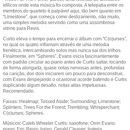
idílicos onde esta música foi composta. A telepatia entre os
membros do quarteto é palpável aqui, tão bem quanto em
“Limestone”, que começa como deslizamento, não muito,
uma simples melodia servindo como uma assombrosa
vitrine para Revis.
Curtis eleva o tempo para encerrar o álbum com “C(o)urses”,
no qual os quatro inflamam através de uma melodia
frenética, intercambiando solos mas nunca sai dos trilhos.
Finalmente, em “Spheres”, Evans inicia fascinantemente
com padrão circular ao piano antes de Curtis saltar, tocando
de forma alongada, quase notas nervosas antes, profundas
na canção, dos dois iniciarem um pouco para desconstruir,
com Evans despejando o ocasional acorde batendo e Curtis
duplicando algum desafio, notas altas impetuosas.
Recomendado.
Faixas: Heatmap; Tossed Aside; Surrounding; Limestone;
Splinters; Trees For the Forest; Trembling; Whisperchant;
C(o)urses; Spheres.
Músicos: Caleb Wheeler Curtis: saxofone; Orrin Evans:
piano; Eric Revis: baixo; Gerald Cleaver: bateria.