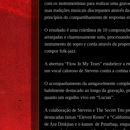
com os instrumentistas para realizar uma grav
suas tradições musicais discrepantes através da
princípios do compartilhamento de respostas e
O resultado é uma coletânea de 10 composiçõ
arranjadas e charmosamente sutis, processand
instrumento de sopro e corda através da prope
compor folk-jazz.
A abertura “Flow In My Tears” estabelece a e
um vocal caloroso de Stevens contra a cortina 
O acompanhamento da amigavelmente complic
habilmente destacado ao longo da gravação, 
quanto um orgulho vivo em “Lucian”.
A colaboração de Stevens e The Secret Trio 
destacadas faixas “Eleven Roses” e “California
de Ara Dinkjian e o kanun de Pınarbaşı, enqu