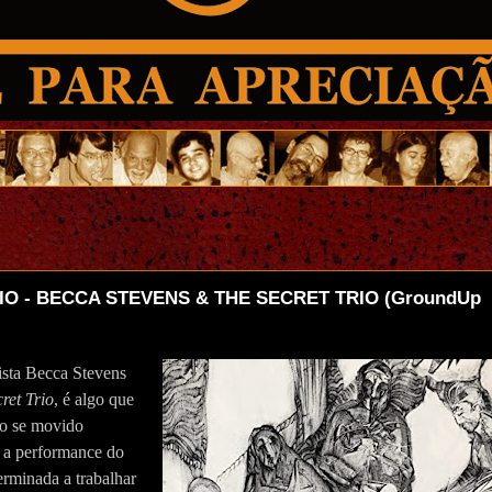
O - BECCA STEVENS & THE SECRET TRIO (GroundUp
rista Becca Stevens
ret Trio
, é algo que
ndo se movido
 a performance do
erminada a trabalhar