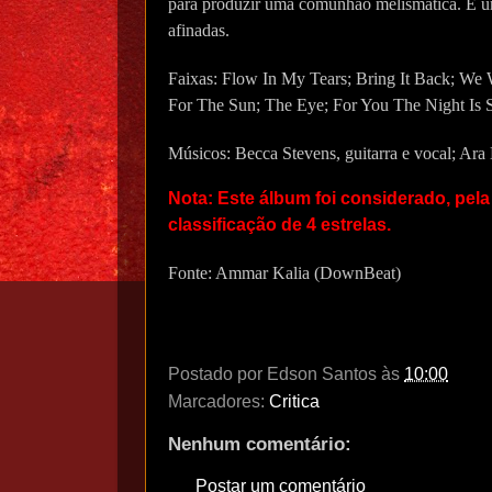
para produzir uma comunhão melismática. É um
afinadas.
Faixas: Flow In My Tears; Bring It Back; We 
For The Sun; The Eye; For You The Night Is S
Músicos: Becca Stevens, guitarra e vocal; Ara 
Nota: Este álbum foi considerado, p
classificação de 4 estrelas.
Fonte: Ammar Kalia (DownBeat)
Postado por
Edson Santos
às
10:00
Marcadores:
Critica
Nenhum comentário:
Postar um comentário