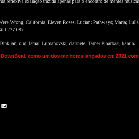
a reflexiva exalação trazida apenas para o encontro de mentes musica
Were Wrong; California; Eleven Roses; Lucian; Pathways; Maria; Lull
till.
(37.08)
Dinkjian, oud; Ismail Lumanovski, clarinete; Tamer Pınarbası, kanun.
ela DownBeat, como um dos melhores lançados em 2021 com