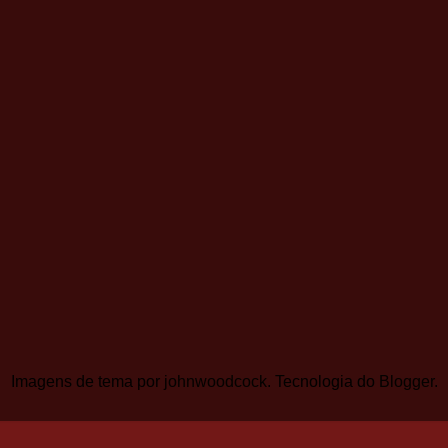
Imagens de tema por
johnwoodcock
. Tecnologia do
Blogger
.