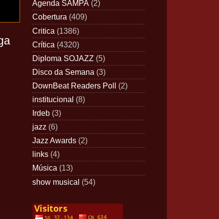
Agenda SAMPA
(2)
Cobertura
(409)
Critica
(1386)
ga
Crítica
(4320)
Diploma SOJAZZ
(5)
Disco da Semana
(3)
DownBeat Readers Poll
(2)
institucional
(8)
Irdeb
(3)
jazz
(6)
Jazz Awards
(2)
links
(4)
Música
(13)
show musical
(54)