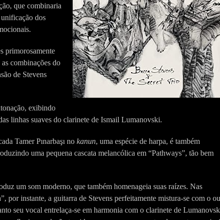
ação, que combinaria
 unificação dos
mocionais.
es primorosamente
o as combinações do
nsão de Stevens
ntonação, exibindo
das linhas suaves do clarinete de Ismail Lumanovski.
ada Tamer Pınarbaşı no
kanun
, uma espécie de harpa, é também
produzindo uma pequena cascata melancólica em “Pathways”, tão bem
produz um som moderno, que também homenageia suas raízes. Nas
”, por instante, a guitarra de Stevens perfeitamente mistura-se com o o
anto seu vocal entrelaça-se em harmonia com o clarinete de Lumanovsk