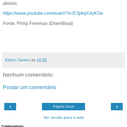
abaixo:
https://www.youtube.com/watch?v=E3pkqX4yK5w
Fonte: Philip Freeman (DownBeat)
Edson Santos
às
10:00
Nenhum comentário:
Postar um comentário
‹
›
Página inicial
Ver versão para a web
Colaboradores