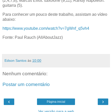
(2,4,7,8); Marcus Elliot: saxofone (9,11); Randy Napoleon:
guitarra (5).
Para conhecer um pouco deste trabalho, assistam ao vídeo
abaixo:
https://www.youtube.com/watch?v=7gWnf_q5vh4
Fonte: Paul Rauch (AllAboutJazz)
Edson Santos
às
10:00
Nenhum comentário:
Postar um comentário
‹
›
Página inicial
Ver versão para a web