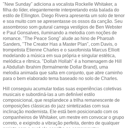
"New Sunday" adiciona a vocalista Rockelle Whitaker, a
filha do líder, elegantemente interpretando esta balada do
estilo de Ellington. Diego Rivera apresenta um solo de tenor
e soa muito com se apresentasse os ossos da canção. Seu
assombroso som gutural carrega vestígios de Ben Webster
e Paul Gonsalves, iluminando a melodia com noções de
romance. "The Peace Song" alude ao hino de Pharoah
Sanders, "The Creator Has a Master Plan", com Davis, o
trompetista Etienne Charles e o saxofonista Marcus Elliott
modelando a música em sua própria e singular estética,
melódica e rítmica. "Dollah Hollah" é a homenagem de Hill
a Abdullah Ibrahim (formalmente Dollar Brand), uma
melodia animada que salta em conjunto, que abre caminho
para o bem elaborado tema baseado no solo de Charles.
Hill conseguiu acumular todas suas experiências coletivas
musicais e subordiná-las a um definível estilo
composicional, que resplandece a trilha remanescente de
composições clássicas do jazz sintetizadas com sua
inclinação modernista. Ele está bem posicionado com os
companheiros de Whitaker, um mestre em convocar o grupo
correto, e exigindo a vibração perfeita, dentro de qualquer