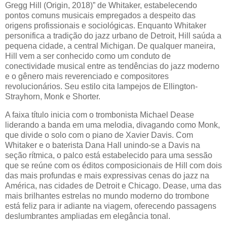
Gregg Hill (Origin, 2018)” de Whitaker, estabelecendo
pontos comuns musicais empregados a despeito das
origens profissionais e sociológicas. Enquanto Whitaker
personifica a tradição do jazz urbano de Detroit, Hill saúda a
pequena cidade, a central Michigan. De qualquer maneira,
Hill vem a ser conhecido como um conduto de
conectividade musical entre as tendências do jazz moderno
e o gênero mais reverenciado e compositores
revolucionários. Seu estilo cita lampejos de Ellington-
Strayhorn, Monk e Shorter.
A faixa título inicia com o trombonista Michael Dease
liderando a banda em uma melodia, divagando como Monk,
que divide o solo com o piano de Xavier Davis. Com
Whitaker e o baterista Dana Hall unindo-se a Davis na
seção rítmica, o palco está estabelecido para uma sessão
que se reúne com os éditos composicionais de Hill com dois
das mais profundas e mais expressivas cenas do jazz na
América, nas cidades de Detroit e Chicago. Dease, uma das
mais brilhantes estrelas no mundo moderno do trombone
está feliz para ir adiante na viagem, oferecendo passagens
deslumbrantes ampliadas em elegância tonal.