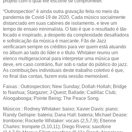
projeto com o qual ele escolhe se comprometer.
“Outrospection” é ainda outra gravação feita no meio da
pandemia de Covid-19 de 2020. Cada músico socialmente
distanciado em suas cabines de isolamento, e teve um
tempo de ensaio minimalista. O fato é que o resultado é tão
focado e inspirado, a despeito da complexidade desafiadora
e sofisticação da música é marcante. Fãs de Jazz
verificaram sempre os créditos para ver quem está atuando
no álbum ao lado do líder e o título. Whitaker reuniu um
elenco multigeracional para interpretar uma música que
deve, em caso contrário, fluir sob o radar do público do jazz.
As contribuições individuais deste trabalho coletivo é que,
no final das contas, fazem esta sessão memorável.
Faixas : Outrospection; New Sunday; Dollah Hollah; Bridge
to Nashua; Stargazer; J-Quest; Ballade; Cadillac Club;
Aloogabooga; Pointe Being; The Peace Song.
Músicos : Rodney Whitaker: baixo; Xavier Davis: piano;
Randy Gelispie: bateria; Dana Hall: bateria; Michael Dease:
trombone; Rockelle Whitaker: vocais (2,5,7,9); Etienne
Charles: trompete (3,10,11); Diego Rivera: saxofone