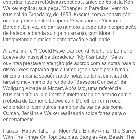
espertas frases melódicas repetidas, antes do baixista Ken
Walker explicar sua peça. "Stranger In Paradise" vem do
musical da Broadway, de 1953,
Kismet
, com a construção
original proveniente da ópera
Prince Igor
de Alexander
Borodin. Em vez de dar ao número a esperada interpretação
de balada, a banda suínga no arranjo, com Morelli
interpretando a melodia com atração e agilidade.
A faixa final é "I Could Have Danced All Night" de Lerner e
Loewe do musical da Broadway ,“My Fair Lady”.
Se os
ouvintes prestarem atenção (de acordo com as notas para o
disco), eles captarão que a introdução usada por Oxman,
utiliza a mesma sequência de notas do tema principal do
terceiro movimento do rondo do "Bassoon Concerto" de
Wolfgang Amadeus Mozart. Após isto, uma referência
musical oblíqua, o número é interpretado de acordo com a
melodia de Lerner e Loewe com Morelli em um modo
exploratório, com outros membros da banda tais como
Oxman, Jenkins e Walker realizando solos fortes para o
encerramento.
Faixas : Happy Talk; Full Moon And Empty Arms; The Surrey
With The Fringe On Top; Baubles, Bangles And Beads; The