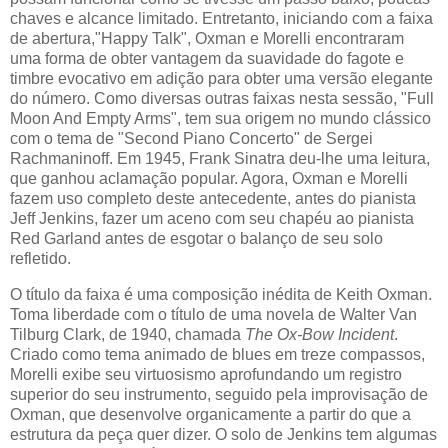
chaves e alcance limitado. Entretanto, iniciando com a faixa
de abertura,"Happy Talk", Oxman e Morelli encontraram
uma forma de obter vantagem da suavidade do fagote e
timbre evocativo em adição para obter uma versão elegante
do número. Como diversas outras faixas nesta sessão, "Full
Moon And Empty Arms", tem sua origem no mundo clássico
com o tema de "Second Piano Concerto" de Sergei
Rachmaninoff. Em 1945, Frank Sinatra deu-lhe uma leitura,
que ganhou aclamação popular. Agora, Oxman e Morelli
fazem uso completo deste antecedente, antes do pianista
Jeff Jenkins, fazer um aceno com seu chapéu ao pianista
Red Garland antes de esgotar o balanço de seu solo
refletido.
O título da faixa é uma composição inédita de Keith Oxman.
Toma liberdade com o título de uma novela de Walter Van
Tilburg Clark, de 1940, chamada
The Ox-Bow Incident
.
Criado como tema animado de blues em treze compassos,
Morelli exibe seu virtuosismo aprofundando um registro
superior do seu instrumento, seguido pela improvisação de
Oxman, que desenvolve organicamente a partir do que a
estrutura da peça quer dizer. O solo de Jenkins tem algumas