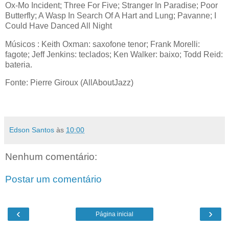
Ox-Mo Incident; Three For Five; Stranger In Paradise; Poor
Butterfly; A Wasp In Search Of A Hart and Lung; Pavanne; I
Could Have Danced All Night
Músicos : Keith Oxman: saxofone tenor; Frank Morelli:
fagote; Jeff Jenkins: teclados; Ken Walker: baixo; Todd Reid:
bateria.
Fonte: Pierre Giroux (AllAboutJazz)
Edson Santos
às
10:00
Nenhum comentário:
Postar um comentário
‹
›
Página inicial