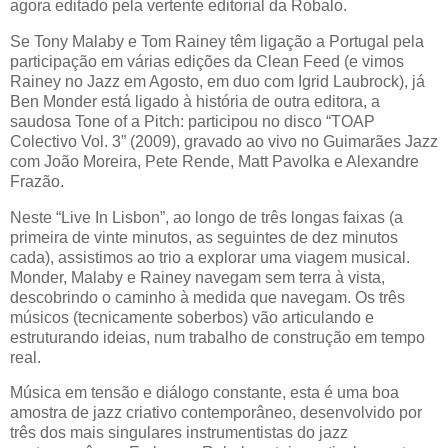
agora editado pela vertente editorial da Robalo.
Se Tony Malaby e Tom Rainey têm ligação a Portugal pela
participação em várias edições da Clean Feed (e vimos
Rainey no Jazz em Agosto, em duo com Igrid Laubrock), já
Ben Monder está ligado à história de outra editora, a
saudosa Tone of a Pitch: participou no disco “TOAP
Colectivo Vol. 3” (2009), gravado ao vivo no Guimarães Jazz
com João Moreira, Pete Rende, Matt Pavolka e Alexandre
Frazão.
Neste “Live In Lisbon”, ao longo de três longas faixas (a
primeira de vinte minutos, as seguintes de dez minutos
cada), assistimos ao trio a explorar uma viagem musical.
Monder, Malaby e Rainey navegam sem terra à vista,
descobrindo o caminho à medida que navegam. Os três
músicos (tecnicamente soberbos) vão articulando e
estruturando ideias, num trabalho de construção em tempo
real.
Música em tensão e diálogo constante, esta é uma boa
amostra de jazz criativo contemporâneo, desenvolvido por
três dos mais singulares instrumentistas do jazz