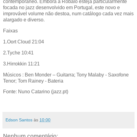
contemporâneo. Embora a Robalo esteja particularmente
focada no jazz desenvolvido em Portugal, este novo e
improvável volume não destoa, num catálogo cada vez mais
alargado e diverso.
Faixas
1.Oort Cloud 21:04
2.Tyche 10:41
3.Hirrokkin 11:21
Músicos : Ben Monder – Guitarra; Tony Malaby - Saxofone
Tenor; Tom Rainey - Bateria
Fonte: Nuno Catarino (jazz.pt)
Edson Santos
às
10:00
Nenhum comentário: