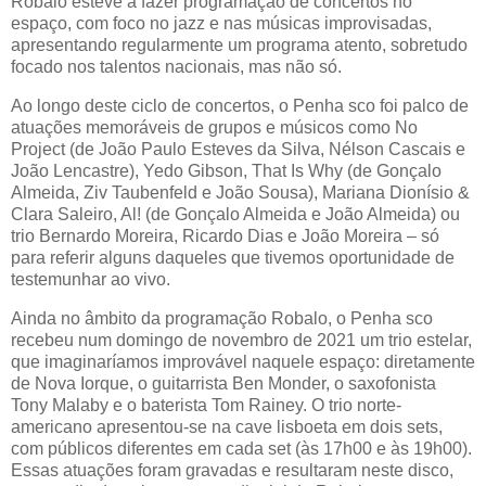
Robalo esteve a fazer programação de concertos no
espaço, com foco no jazz e nas músicas improvisadas,
apresentando regularmente um programa atento, sobretudo
focado nos talentos nacionais, mas não só.
Ao longo deste ciclo de concertos, o Penha sco foi palco de
atuações memoráveis de grupos e músicos como No
Project (de João Paulo Esteves da Silva, Nélson Cascais e
João Lencastre), Yedo Gibson, That Is Why (de Gonçalo
Almeida, Ziv Taubenfeld e João Sousa), Mariana Dionísio &
Clara Saleiro, Al! (de Gonçalo Almeida e João Almeida) ou
trio Bernardo Moreira, Ricardo Dias e João Moreira – só
para referir alguns daqueles que tivemos oportunidade de
testemunhar ao vivo.
Ainda no âmbito da programação Robalo, o Penha sco
recebeu num domingo de novembro de 2021 um trio estelar,
que imaginaríamos improvável naquele espaço: diretamente
de Nova Iorque, o guitarrista Ben Monder, o saxofonista
Tony Malaby e o baterista Tom Rainey. O trio norte-
americano apresentou-se na cave lisboeta em dois sets,
com públicos diferentes em cada set (às 17h00 e às 19h00).
Essas atuações foram gravadas e resultaram neste disco,