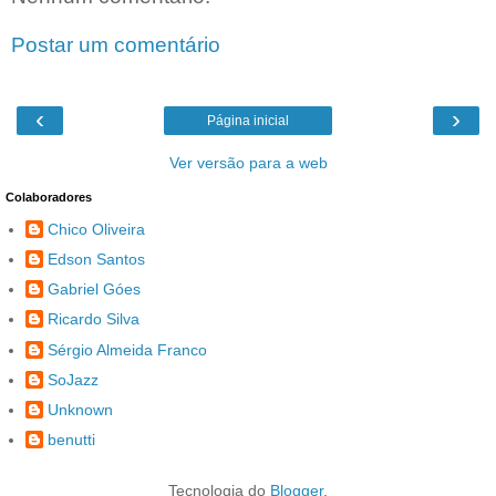
Postar um comentário
‹
›
Página inicial
Ver versão para a web
Colaboradores
Chico Oliveira
Edson Santos
Gabriel Góes
Ricardo Silva
Sérgio Almeida Franco
SoJazz
Unknown
benutti
Tecnologia do
Blogger
.