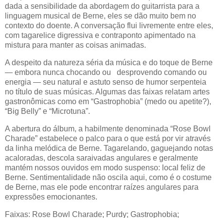
dada a sensibilidade da abordagem do guitarrista para a
linguagem musical de Berne, eles se dão muito bem no
contexto do doente. A conversação flui livremente entre eles,
com tagarelice digressiva e contraponto apimentado na
mistura para manter as coisas animadas.
A despeito da natureza séria da música e do toque de Berne
— embora nunca chocando ou desprovendo comando ou
energia — seu natural e astuto senso de humor serpenteia
no título de suas músicas. Algumas das faixas relatam artes
gastronômicas como em “Gastrophobia” (medo ou apetite?),
“Big Belly” e “Microtuna”.
A abertura do álbum, a habilmente denominada “Rose Bowl
Charade” estabelece o palco para o que está por vir através
da linha melódica de Berne. Tagarelando, gaguejando notas
acaloradas, descola saraivadas angulares e geralmente
mantém nossos ouvidos em modo suspenso: local feliz de
Berne. Sentimentalidade não oscila aqui, como é o costume
de Berne, mas ele pode encontrar raízes angulares para
expressões emocionantes.
Faixas: Rose Bowl Charade; Purdy; Gastrophobia;