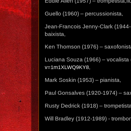
Eddie Allen (1957) – trompetista,fl
Guello (1960) – percussionista,
Jean-Francois Jenny-Clark (1944
baixista,
Ken Thomson (1976) – saxofonista,
Luciana Souza (1966) – vocalista 
,
v=1m1XLWQ9KY8
Mark Soskin (1953) – pianista,
Paul Gonsalves (1920-1974) – sax
Rusty Dedrick (1918) – trompetista
Will Bradley (1912-1989) - trombon