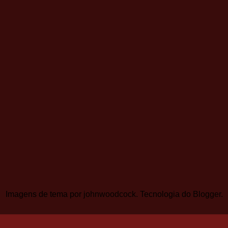
Imagens de tema por
johnwoodcock
. Tecnologia do
Blogger
.