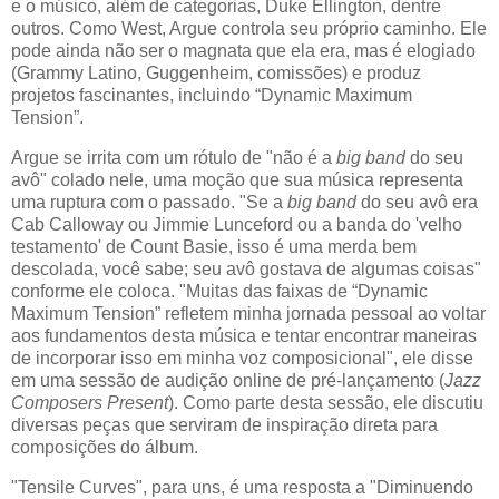
e o músico, além de categorias, Duke Ellington, dentre
outros. Como West, Argue controla seu próprio caminho. Ele
pode ainda não ser o magnata que ela era, mas é elogiado
(Grammy Latino, Guggenheim, comissões) e produz
projetos fascinantes, incluindo “Dynamic Maximum
Tension”.
Argue se irrita com um rótulo de "não é a
big band
do seu
avô" colado nele, uma moção que sua música representa
uma ruptura com o passado. "Se a
big band
do seu avô era
Cab Calloway ou Jimmie Lunceford ou a banda do 'velho
testamento' de Count Basie, isso é uma merda bem
descolada, você sabe; seu avô gostava de algumas coisas"
conforme ele coloca. "Muitas das faixas de “Dynamic
Maximum Tension” refletem minha jornada pessoal ao voltar
aos fundamentos desta música e tentar encontrar maneiras
de incorporar isso em minha voz composicional", ele disse
em uma sessão de audição online de pré-lançamento (
Jazz
Composers Present
). Como parte desta sessão, ele discutiu
diversas peças que serviram de inspiração direta para
composições do álbum.
"Tensile Curves", para uns, é uma resposta a "Diminuendo