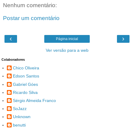
Nenhum comentário:
Postar um comentário
‹
›
Página inicial
Ver versão para a web
Colaboradores
Chico Oliveira
Edson Santos
Gabriel Góes
Ricardo Silva
Sérgio Almeida Franco
SoJazz
Unknown
benutti