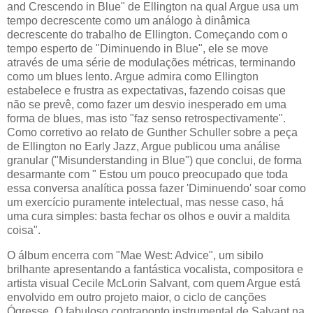
and Crescendo in Blue" de Ellington na qual Argue usa um
tempo decrescente como um análogo à dinâmica
decrescente do trabalho de Ellington. Começando com o
tempo esperto de "Diminuendo in Blue", ele se move
através de uma série de modulações métricas, terminando
como um blues lento. Argue admira como Ellington
estabelece e frustra as expectativas, fazendo coisas que
não se prevê, como fazer um desvio inesperado em uma
forma de blues, mas isto "faz senso retrospectivamente".
Como corretivo ao relato de Gunther Schuller sobre a peça
de Ellington no Early Jazz, Argue publicou uma análise
granular ("Misunderstanding in Blue") que conclui, de forma
desarmante com " Estou um pouco preocupado que toda
essa conversa analítica possa fazer 'Diminuendo' soar como
um exercício puramente intelectual, mas nesse caso, há
uma cura simples: basta fechar os olhos e ouvir a maldita
coisa".
O álbum encerra com "Mae West: Advice", um sibilo
brilhante apresentando a fantástica vocalista, compositora e
artista visual Cecile McLorin Salvant, com quem Argue está
envolvido em outro projeto maior, o ciclo de canções
Ógresse. O fabuloso contraponto instrumental de Salvant na