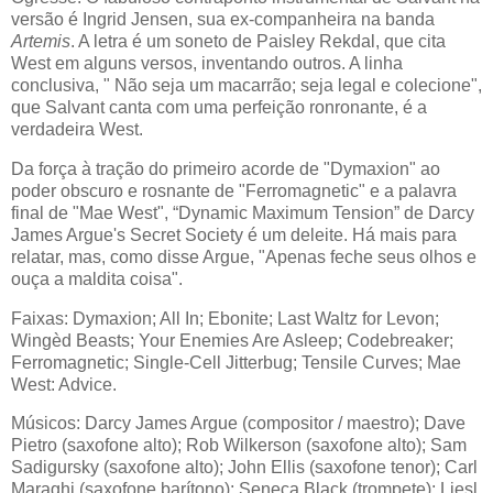
versão é Ingrid Jensen, sua ex-companheira na banda
Artemis
. A letra é um soneto de Paisley Rekdal, que cita
West em alguns versos, inventando outros. A linha
conclusiva, " Não seja um macarrão; seja legal e colecione",
que Salvant canta com uma perfeição ronronante, é a
verdadeira West.
Da força à tração do primeiro acorde de "Dymaxion" ao
poder obscuro e rosnante de "Ferromagnetic" e a palavra
final de "Mae West", “Dynamic Maximum Tension” de Darcy
James Argue's Secret Society é um deleite. Há mais para
relatar, mas, como disse Argue, "Apenas feche seus olhos e
ouça a maldita coisa".
Faixas: Dymaxion; All In; Ebonite; Last Waltz for Levon;
Wingèd Beasts; Your Enemies Are Asleep; Codebreaker;
Ferromagnetic; Single-Cell Jitterbug; Tensile Curves; Mae
West: Advice.
Músicos: Darcy James Argue (compositor / maestro); Dave
Pietro (saxofone alto); Rob Wilkerson (saxofone alto); Sam
Sadigursky (saxofone alto); John Ellis (saxofone tenor); Carl
Maraghi (saxofone barítono); Seneca Black (trompete); Liesl