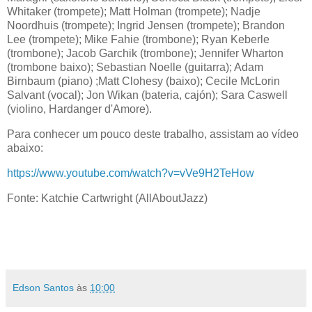
Whitaker (trompete); Matt Holman (trompete); Nadje
Noordhuis (trompete); Ingrid Jensen (trompete); Brandon
Lee (trompete); Mike Fahie (trombone); Ryan Keberle
(trombone); Jacob Garchik (trombone); Jennifer Wharton
(trombone baixo); Sebastian Noelle (guitarra); Adam
Birnbaum (piano) ;Matt Clohesy (baixo); Cecile McLorin
Salvant (vocal); Jon Wikan (bateria, cajón); Sara Caswell
(violino, Hardanger d'Amore).
Para conhecer um pouco deste trabalho, assistam ao vídeo
abaixo:
https://www.youtube.com/watch?v=vVe9H2TeHow
Fonte: Katchie Cartwright (AllAboutJazz)
Edson Santos
às
10:00