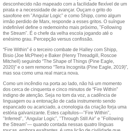
desconhecido não mapeado com a facilidade flexível de um
pirata e a necessidade de avançar. Ouçam o grito do
saxofone em "Angular Logic" e como Shipp, como algum
irmão perdido de Marx, responde a esses gritos. O suíngue
indefinível define o redemoinho mais próximo, "Following
the Stream". É o chefe da velha escola jogando até o
enésimo grau. Percepção versus confissão.
“Fire Within” é o terceiro combate de Halley com Shipp,
Bisio (Joe McPhee) e Baker (Henry Threadgill, Roscoe
Mitchell) seguindo “The Shape of Things (Pine Eagle,
2020)” e o sem remorso “Terra Incognita (Pine Eagle, 2019)”,
mas soa como uma real marca nova.
Como um incêndio na porta ao lado, não há um momento
dos cerca de cinquenta e cinco minutos de “Fire Within”
indigno de atenção. Seja no tom da voz, a cadência de
linguagem ou a entonação de cada instrumento sendo
espancado ou acariciado, a cronologia da criação forja uma
estória galvanizante. Estes capítulos—"Fire Within",
"Inferred", "Angular Logic", "Through Still Air" e "Following
the Stream"— quando contada nessas quatro línguas
roucas, embora exaltantes, é uma lição de civilidade que