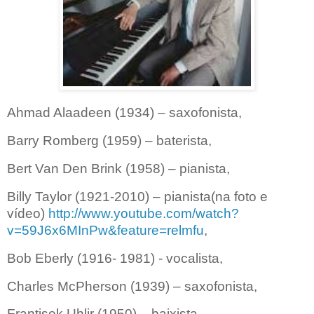
Ahmad Alaadeen (1934) – saxofonista,
Barry Romberg (1959) – baterista,
Bert Van Den Brink (1958) – pianista,
Billy Taylor (1921-2010) – pianista(na foto e
vídeo)
http://www.youtube.com/watch?
v=59J6x6MInPw&feature=relmfu
,
Bob Eberly (1916- 1981) - vocalista,
Charles McPherson (1939) – saxofonista,
Frantisek Uhlir (1950) – baixista,