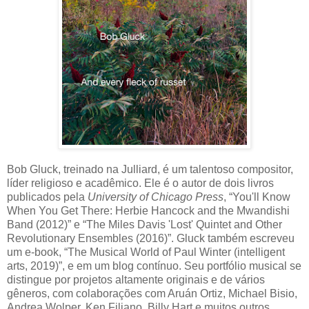
Bob Gluck, treinado na Julliard, é um talentoso compositor,
líder religioso e acadêmico.
Ele é o autor de dois livros
publicados pela
University of Chicago Press
, “You'll Know
When You Get There: Herbie Hancock and the Mwandishi
Band (2012)” e “The Miles Davis 'Lost' Quintet and Other
Revolutionary Ensembles (2016)”.
Gluck também escreveu
um e-book, “The Musical World of Paul Winter (intelligent
arts, 2019)”, e em um blog contínuo. Seu portfólio musical se
distingue por projetos altamente originais e de vários
gêneros, com colaborações com Aruán Ortiz, Michael Bisio,
Andrea Wolper, Ken Filiano, Billy Hart e muitos outros