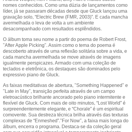
nomes conhecidos. Como uma dúzia de lançamentos como
líder, já se passaram décadas desde que Gluck lançou uma
gravação solo, “Electric Brew (FMR, 2003)”. E cada mancha
avermelhada o leva de volta a um ambiente
desacompanhado com resultados esplêndidos.
O álbum toma seu nome a partir do poema de Robert Frost,
"After Apple Picking". Assim como o tema do poema é
descoberto através de uma reflexão solitária sobre a vida, e
cada mancha avermelhada se move através de imagens
igualmente perspicazes. Armado com uma coleção de
teclados e eletrônica, os destaques são dominados pelo
expressivo piano de Gluck.
As faixas meditativas de abertura, "Something Happened" e
"Late in May", transição perfeita através de um campo
eletroacústico brilhante ancorado pelo piano intermitente e
flexível de Gluck. Com mais de oito minutos, “Lost World” é
surpreendentemente elegante, e “Chorale” é um espiritual
comovente. Sua destreza técnica brilha através das texturas
complexas de “Enmeshed”."For Now", a faixa mais longa do
álbum, encerra o programa. Destaca-se da coleção geral