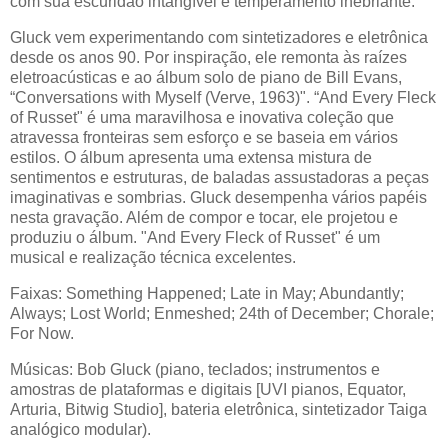
com sua escuridão intangível e temperamento inebriante.
Gluck vem experimentando com sintetizadores e eletrônica
desde os anos 90. Por inspiração, ele remonta às raízes
eletroacústicas e ao álbum solo de piano de Bill Evans,
“Conversations with Myself (Verve, 1963)". “And Every Fleck
of Russet" é uma maravilhosa e inovativa coleção que
atravessa fronteiras sem esforço e se baseia em vários
estilos. O álbum apresenta uma extensa mistura de
sentimentos e estruturas, de baladas assustadoras a peças
imaginativas e sombrias. Gluck desempenha vários papéis
nesta gravação. Além de compor e tocar, ele projetou e
produziu o álbum. "And Every Fleck of Russet" é um
musical e realização técnica excelentes.
Faixas: Something Happened; Late in May; Abundantly;
Always; Lost World; Enmeshed; 24th of December; Chorale;
For Now.
Músicas: Bob Gluck (piano, teclados; instrumentos e
amostras de plataformas e digitais [UVI pianos, Equator,
Arturia, Bitwig Studio], bateria eletrônica, sintetizador Taiga
analógico modular).