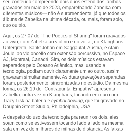
seu conteúdo compreende dois duos estendidos, ambos
gravados em maio de 2023, emparelhando Zabelka com
diferentes músicos— não é surpreendente, já que todos os
álbuns de Zabelka na última década, ou mais, foram solo,
duo ou trio.
Aqui, os 27:07 de "The Poetics of Sharing" foram gravados
ao vivo, com Zabelka ao violino e no vocal, no Klanghaus
Untergreith, Sankt Johan em Saggautal, Austria, e Alain
Joule, ao violoncello com extensão percussiva, no Espace
AJ, Montreal, Canadá. Sim, os dois músicos estavam
separados pelo Oceano Atlântico, mas, usando a
tecnologia, podiam ouvir claramente um ao outro, assim
gravaram simultaneamente. As duas gravações separadas
foram, posteriormente, sincronizadas no estúdio. Da mesma
forma, os 26:19 de "Contrapuntal Empathy" apresenta
Zabelka, outra vez no Klanghaus, tocando em duo com
Tracy Lisk na bateria e
cymbal bowing
, que foi gravado no
Dauphin Street Studio, Philadelphia, USA.
A despeito do uso da tecnologia pra reunir os dois, eles
soam como se estivessem tocando lado a lado na mesma
sala em vez de milhares de milhas de distância. As faixas