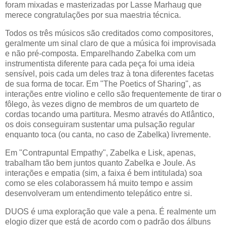
foram mixadas e masterizadas por Lasse Marhaug que
merece congratulações por sua maestria técnica.
Todos os três músicos são creditados como compositores,
geralmente um sinal claro de que a música foi improvisada
e não pré-composta. Emparelhando Zabelka com um
instrumentista diferente para cada peça foi uma ideia
sensível, pois cada um deles traz à tona diferentes facetas
de sua forma de tocar. Em "The Poetics of Sharing", as
interações entre violino e cello são frequentemente de tirar o
fôlego, às vezes digno de membros de um quarteto de
cordas tocando uma partitura. Mesmo através do Atlântico,
os dois conseguiram sustentar uma pulsação regular
enquanto toca (ou canta, no caso de Zabelka) livremente.
Em "Contrapuntal Empathy", Zabelka e Lisk, apenas,
trabalham tão bem juntos quanto Zabelka e Joule. As
interações e empatia (sim, a faixa é bem intitulada) soa
como se eles colaborassem há muito tempo e assim
desenvolveram um entendimento telepático entre si.
DUOS é uma exploração que vale a pena. É realmente um
elogio dizer que está de acordo com o padrão dos álbuns