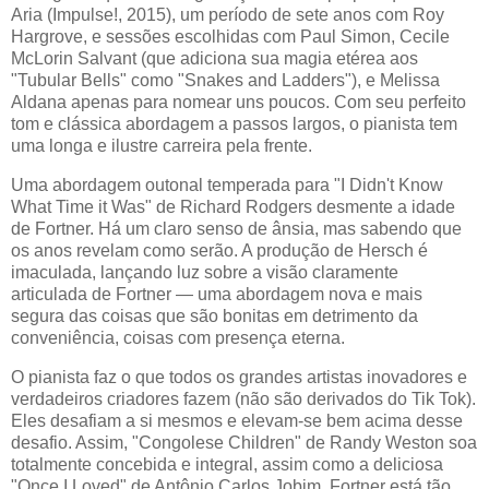
Aria (Impulse!, 2015), um período de sete anos com Roy
Hargrove, e sessões escolhidas com Paul Simon, Cecile
McLorin Salvant (que adiciona sua magia etérea aos
"Tubular Bells" como "Snakes and Ladders"), e Melissa
Aldana apenas para nomear uns poucos. Com seu perfeito
tom e clássica abordagem a passos largos, o pianista tem
uma longa e ilustre carreira pela frente.
Uma abordagem outonal temperada para "I Didn't Know
What Time it Was" de Richard Rodgers desmente a idade
de Fortner. Há um claro senso de ânsia, mas sabendo que
os anos revelam como serão. A produção de Hersch é
imaculada, lançando luz sobre a visão claramente
articulada de Fortner — uma abordagem nova e mais
segura das coisas que são bonitas em detrimento da
conveniência, coisas com presença eterna.
O pianista faz o que todos os grandes artistas inovadores e
verdadeiros criadores fazem (não são derivados do Tik Tok).
Eles desafiam a si mesmos e elevam-se bem acima desse
desafio. Assim, "Congolese Children" de Randy Weston soa
totalmente concebida e integral, assim como a deliciosa
"Once I Loved" de Antônio Carlos Jobim. Fortner está tão