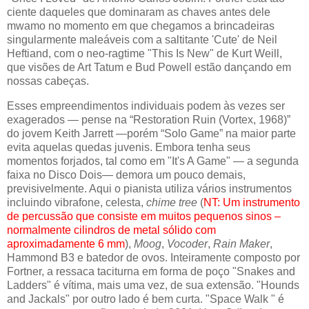
ciente daqueles que dominaram as chaves antes dele
mwamo no momento em que chegamos a brincadeiras
singularmente maleáveis ​​​​com a saltitante 'Cute' de Neil
Heftiand, com o neo-ragtime "This Is New" de Kurt Weill,
que visões de Art Tatum e Bud Powell estão dançando em
nossas cabeças.
Esses empreendimentos individuais podem às vezes ser
exagerados — pense na “Restoration Ruin (Vortex, 1968)”
do jovem Keith Jarrett —porém “Solo Game” na maior parte
evita aquelas quedas juvenis. Embora tenha seus
momentos forjados, tal como em "It's A Game" — a segunda
faixa no Disco Dois— demora um pouco demais,
previsivelmente. Aqui o pianista utiliza vários instrumentos
incluindo vibrafone, celesta,
chime tree
(
NT: Um instrumento
de percussão que consiste em muitos pequenos sinos –
normalmente cilindros de metal sólido com
aproximadamente 6 mm
),
Moog
,
Vocoder
,
Rain Maker
,
Hammond B3 e batedor de ovos. Inteiramente composto por
Fortner, a ressaca taciturna em forma de poço "Snakes and
Ladders" é vítima, mais uma vez, de sua extensão. "Hounds
and Jackals" por outro lado é bem curta. "Space Walk " é