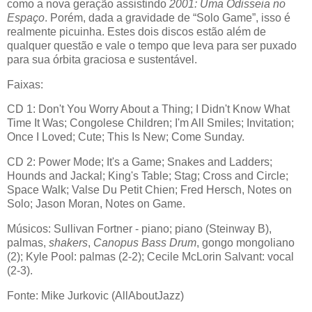
como a nova geração assistindo
2001: Uma Odisseia no
Espaço
. Porém, dada a gravidade de “Solo Game”, isso é
realmente picuinha. Estes dois discos estão além de
qualquer questão e vale o tempo que leva para ser puxado
para sua órbita graciosa e sustentável.
Faixas:
CD 1: Don't You Worry About a Thing; I Didn't Know What
Time It Was; Congolese Children; I'm All Smiles; Invitation;
Once I Loved; Cute; This Is New; Come Sunday.
CD 2: Power Mode; It's a Game; Snakes and Ladders;
Hounds and Jackal; King's Table; Stag; Cross and Circle;
Space Walk; Valse Du Petit Chien; Fred Hersch, Notes on
Solo; Jason Moran, Notes on Game.
Músicos: Sullivan Fortner - piano; piano (Steinway B),
palmas,
shakers
,
Canopus Bass Drum
, gongo mongoliano
(2); Kyle Pool: palmas (2-2); Cecile McLorin Salvant: vocal
(2-3).
Fonte: Mike Jurkovic (AllAboutJazz)