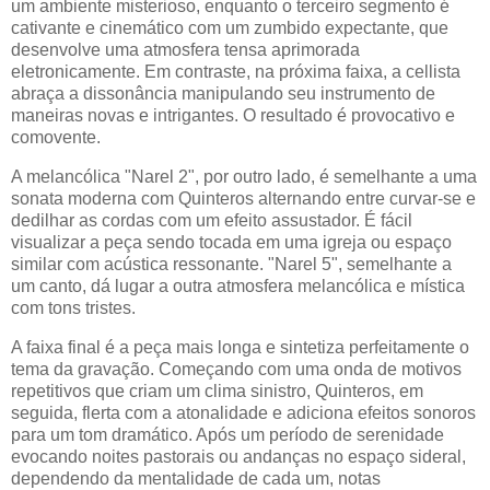
um ambiente misterioso, enquanto o terceiro segmento é
cativante e cinemático com um zumbido expectante, que
desenvolve uma atmosfera tensa aprimorada
eletronicamente. Em contraste, na próxima faixa, a cellista
abraça a dissonância manipulando seu instrumento de
maneiras novas e intrigantes. O resultado é provocativo e
comovente.
A melancólica "Narel 2", por outro lado, é semelhante a uma
sonata moderna com Quinteros alternando entre curvar-se e
dedilhar as cordas com um efeito assustador. É fácil
visualizar a peça sendo tocada em uma igreja ou espaço
similar com acústica ressonante. "Narel 5", semelhante a
um canto, dá lugar a outra atmosfera melancólica e mística
com tons tristes.
A faixa final é a peça mais longa e sintetiza perfeitamente o
tema da gravação. Começando com uma onda de motivos
repetitivos que criam um clima sinistro, Quinteros, em
seguida, flerta com a atonalidade e adiciona efeitos sonoros
para um tom dramático. Após um período de serenidade
evocando noites pastorais ou andanças no espaço sideral,
dependendo da mentalidade de cada um, notas