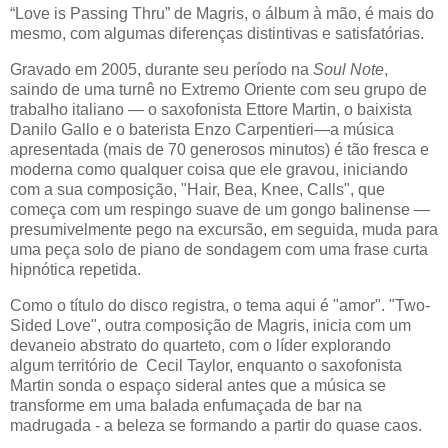
“Love is Passing Thru” de Magris, o álbum à mão, é mais do
mesmo, com algumas diferenças distintivas e satisfatórias.
Gravado em 2005, durante seu período na
Soul Note
,
saindo de uma turnê no Extremo Oriente com seu grupo de
trabalho italiano — o saxofonista Ettore Martin, o baixista
Danilo Gallo e o baterista Enzo Carpentieri—a música
apresentada (mais de 70 generosos minutos) é tão fresca e
moderna como qualquer coisa que ele gravou, iniciando
com a sua composição, "Hair, Bea, Knee, Calls", que
começa com um respingo suave de um gongo balinense —
presumivelmente pego na excursão, em seguida, muda para
uma peça solo de piano de sondagem com uma frase curta
hipnótica repetida.
Como o título do disco registra, o tema aqui é "amor". "Two-
Sided Love", outra composição de Magris, inicia com um
devaneio abstrato do quarteto, com o líder explorando
algum território de Cecil Taylor, enquanto o saxofonista
Martin sonda o espaço sideral antes que a música se
transforme em uma balada enfumaçada de bar na
madrugada - a beleza se formando a partir do quase caos.