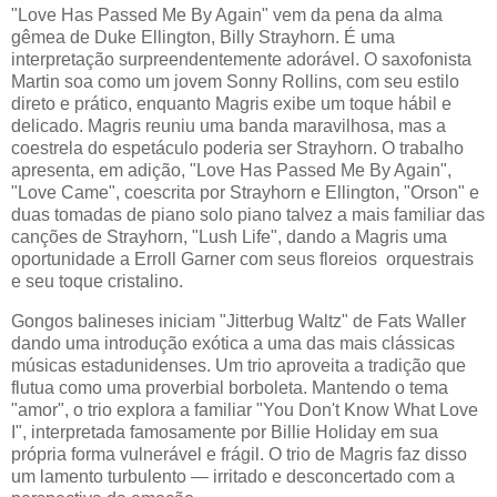
"Love Has Passed Me By Again" vem da pena da alma
gêmea de Duke Ellington, Billy Strayhorn.
É uma
interpretação surpreendentemente adorável. O saxofonista
Martin soa como um jovem Sonny Rollins, com seu estilo
direto e prático, enquanto Magris exibe um toque hábil e
delicado. Magris reuniu uma banda maravilhosa, mas a
coestrela do espetáculo poderia ser Strayhorn. O trabalho
apresenta, em adição, "Love Has Passed Me By Again",
"Love Came", coescrita por Strayhorn e Ellington, "Orson" e
duas tomadas de piano solo piano talvez a mais familiar das
canções de Strayhorn, "Lush Life", dando a Magris uma
oportunidade a Erroll Garner com seus floreios orquestrais
e seu toque cristalino.
Gongos balineses iniciam "Jitterbug Waltz" de Fats Waller
dando uma introdução exótica a uma das mais clássicas
músicas estadunidenses. Um trio aproveita a tradição que
flutua como uma proverbial borboleta. Mantendo o tema
"amor", o trio explora a familiar "You Don't Know What Love
I", interpretada famosamente por Billie Holiday em sua
própria forma vulnerável e frágil. O trio de Magris faz disso
um lamento turbulento — irritado e desconcertado com a