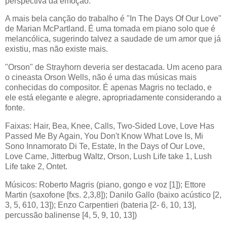
perspectiva da emoção.
A mais bela canção do trabalho é "In The Days Of Our Love"
de Marian McPartland. É uma tomada em piano solo que é
melancólica, sugerindo talvez a saudade de um amor que já
existiu, mas não existe mais.
"Orson" de Strayhorn deveria ser destacada. Um aceno para
o cineasta Orson Wells, não é uma das músicas mais
conhecidas do compositor. É apenas Magris no teclado, e
ele está elegante e alegre, apropriadamente considerando a
fonte.
Faixas: Hair, Bea, Knee, Calls, Two-Sided Love, Love Has
Passed Me By Again, You Don't Know What Love Is, Mi
Sono Innamorato Di Te, Estate, In the Days of Our Love,
Love Came, Jitterbug Waltz, Orson, Lush Life take 1, Lush
Life take 2, Ontet.
Músicos: Roberto Magris (piano, gongo e voz [1]); Ettore
Martin (saxofone [fxs. 2,3,8]); Danilo Gallo (baixo acústico [2,
3, 5, 610, 13]); Enzo Carpentieri (bateria [2- 6, 10, 13],
percussão balinense [4, 5, 9, 10, 13])