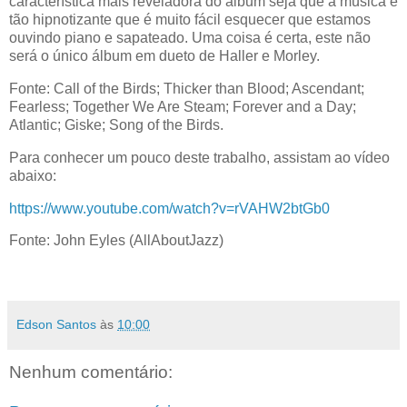
característica mais reveladora do álbum seja que a música é
tão hipnotizante que é muito fácil esquecer que estamos
ouvindo piano e sapateado. Uma coisa é certa, este não
será o único álbum em dueto de Haller e Morley.
Fonte: Call of the Birds; Thicker than Blood; Ascendant;
Fearless; Together We Are Steam; Forever and a Day;
Atlantic; Giske; Song of the Birds.
Para conhecer um pouco deste trabalho, assistam ao vídeo
abaixo:
https://www.youtube.com/watch?v=rVAHW2btGb0
Fonte: John Eyles (AllAboutJazz)
Edson Santos
às
10:00
Nenhum comentário: