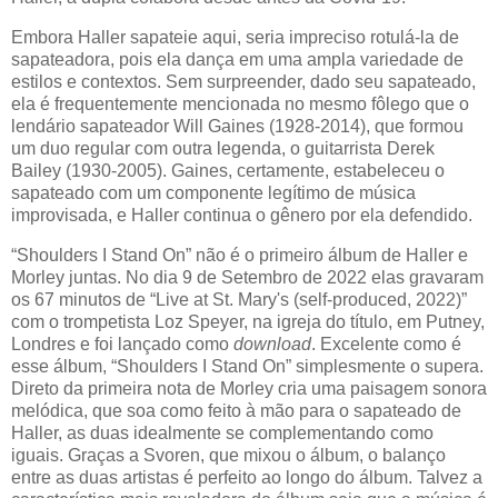
Embora Haller sapateie aqui, seria impreciso rotulá-la de
sapateadora, pois ela dança em uma ampla variedade de
estilos e contextos. Sem surpreender, dado seu sapateado,
ela é frequentemente mencionada no mesmo fôlego que o
lendário sapateador Will Gaines (1928-2014), que formou
um duo regular com outra legenda, o guitarrista Derek
Bailey (1930-2005). Gaines, certamente, estabeleceu o
sapateado com um componente legítimo de música
improvisada, e Haller continua o gênero por ela defendido.
“Shoulders I Stand On” não é o primeiro álbum de Haller e
Morley juntas. No dia 9 de Setembro de 2022 elas gravaram
os 67 minutos de “Live at St. Mary's (self-produced, 2022)”
com o trompetista Loz Speyer, na igreja do título, em Putney,
Londres e foi lançado como
download
.
Excelente como é
esse álbum, “Shoulders I Stand On” simplesmente o supera.
Direto da primeira nota de Morley cria uma paisagem sonora
melódica, que soa como feito à mão para o sapateado de
Haller, as duas idealmente se complementando como
iguais. Graças a Svoren, que mixou o álbum, o balanço
entre as duas artistas é perfeito ao longo do álbum. Talvez a