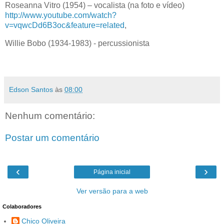
Roseanna Vitro (1954) – vocalista (na foto e vídeo)
http://www.youtube.com/watch?
v=vqwcDd6B3oc&feature=related
,
Willie Bobo (1934-1983) - percussionista
Edson Santos
às
08:00
Nenhum comentário:
Postar um comentário
‹
›
Página inicial
Ver versão para a web
Colaboradores
Chico Oliveira