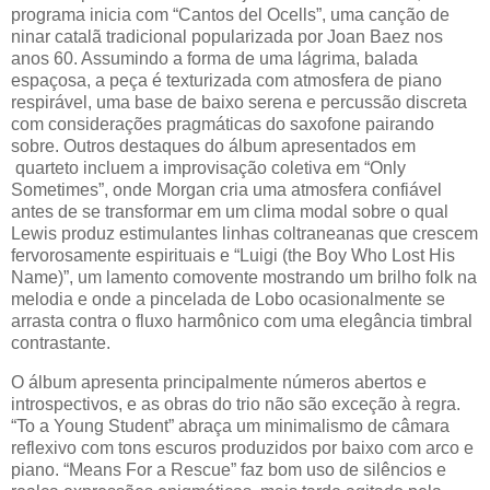
programa inicia com “Cantos del Ocells”, uma canção de
ninar catalã tradicional popularizada por Joan Baez nos
anos 60. Assumindo a forma de uma lágrima, balada
espaçosa, a peça é texturizada com atmosfera de piano
respirável, uma base de baixo serena e percussão discreta
com considerações pragmáticas do saxofone pairando
sobre. Outros destaques do álbum apresentados em
quarteto incluem a improvisação coletiva em “Only
Sometimes”, onde Morgan cria uma atmosfera confiável
antes de se transformar em um clima modal sobre o qual
Lewis produz estimulantes linhas coltraneanas que crescem
fervorosamente espirituais e “Luigi (the Boy Who Lost His
Name)”, um lamento comovente mostrando um brilho folk na
melodia e onde a pincelada de Lobo ocasionalmente se
arrasta contra o fluxo harmônico com uma elegância timbral
contrastante.
O álbum apresenta principalmente números abertos e
introspectivos, e as obras do trio não são exceção à regra.
“To a Young Student” abraça um minimalismo de câmara
reflexivo com tons escuros produzidos por baixo com arco e
piano. “Means For a Rescue” faz bom uso de silêncios e