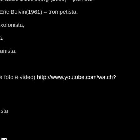
Eric Bolvin(1961) – trompetista,
xofonista,
a,
anista,
a foto e vídeo)
http://www.youtube.com/watch?
ista