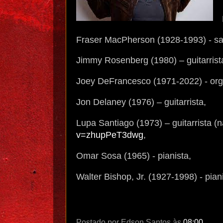
Fraser MacPherson (1928-1993) - sa
Jimmy Rosenberg (1980) – guitarrist
Joey DeFrancesco (1971-2022) - org
Jon Delaney (1976) – guitarrista,
Lupa Santiago (1973) – guitarrista (n
v=zhupPeT3dwg
,
Omar Sosa (1965) - pianista,
Walter Bishop, Jr.
(1927-1998) - pian
Postado por
Edson Santos
às
08:00