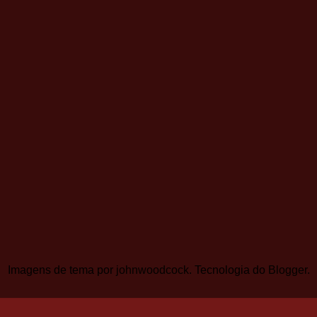
Imagens de tema por
johnwoodcock
. Tecnologia do
Blogger
.