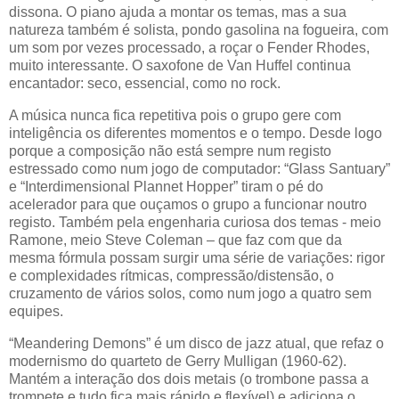
dissona. O piano ajuda a montar os temas, mas a sua
natureza também é solista, pondo gasolina na fogueira, com
um som por vezes processado, a roçar o Fender Rhodes,
muito interessante. O saxofone de Van Huffel continua
encantador: seco, essencial, como no rock.
A música nunca fica repetitiva pois o grupo gere com
inteligência os diferentes momentos e o tempo. Desde logo
porque a composição não está sempre num registo
estressado como num jogo de computador: “Glass Santuary”
e “Interdimensional Plannet Hopper” tiram o pé do
acelerador para que ouçamos o grupo a funcionar noutro
registo. Também pela engenharia curiosa dos temas - meio
Ramone, meio Steve Coleman – que faz com que da
mesma fórmula possam surgir uma série de variações: rigor
e complexidades rítmicas, compressão/distensão, o
cruzamento de vários solos, como num jogo a quatro sem
equipes.
“Meandering Demons” é um disco de jazz atual, que refaz o
modernismo do quarteto de Gerry Mulligan (1960-62).
Mantém a interação dos dois metais (o trombone passa a
trompete e tudo fica mais rápido e flexível) e adiciona o