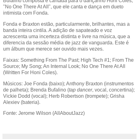
Bufalino composta e cantada para o dançarino Honi Coles,
"No One There At All", que ele canta e dança em dueto
intimista com Fonda.
Fonda e Braxton estão, particularmente, brilhantes, mas a
banda inteira cintila. A adição de sapateado e voz
acrescenta uma incerteza distinta e livre na música, que a
diferencia da sessão média de jazz de vanguarda. Este é
um álbum que merece ser ouvido mais vezes.
Faixas: Something From The Past; High Tech #1; From The
Source; My Song; An Internal Look; No One There At All
(Written For Honi Coles).
Músicos: Joe Fonda (baixo); Anthony Braxton (instrumentos
de palheta); Brenda Bufalino (
tap dancer
, vocal, concertina);
Vickie Dodd (vocal); Herb Robertson (trompete); Grisha
Alexiev (bateria).
Fonte: Jerome Wilson (AllAboutJazz)