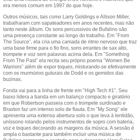
era menos comum em 1997 do que hoje.
Outros músicos, tais como Larry Goldings e Allison Miller,
trabalharam com sapateadores em anos recentes, mas não
tanto neste álbum. Os sons percussivos de Bufalino são
uma presença constante ao longo do trabalho. Em "From
The Source", ela cria uma camada de ritmo nervoso que traz
uma base firme para o fio fino, sons errantes de sax alto,
trompete e voz sem palavras acima dela. Em "Something
From The Past" ela recita seu próprio poema "Women Be
Warriors" além de expor toques, misturando-se efetivamente
com os murmúrios guturais de Dodd e os gemidos das
buzinas.
Fonda vai para a linha de frente em "High Tech #1". Seu
baixo lidera a banda em um balanço compacto e giratório
em que Robertson passeia com o trompete surdinado e
Braxton faz um intenso solo de flauta. Em "My Song" ele
apresenta uma extensa abertura solo o que leva à lentidão,
uníssono rolando pelos instrumentos de sopro com bateria,
voz e toques decorando as margens da música. A sessão é
ampla o bastante para também incluir uma música de