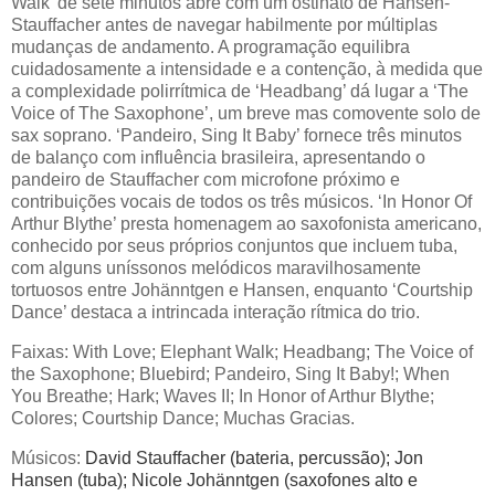
Walk' de sete minutos abre com um ostinato de Hansen-
Stauffacher antes de navegar habilmente por múltiplas
mudanças de andamento. A programação equilibra
cuidadosamente a intensidade e a contenção, à medida que
a complexidade polirrítmica de ‘Headbang’ dá lugar a ‘The
Voice of The Saxophone’, um breve mas comovente solo de
sax soprano. ‘Pandeiro, Sing It Baby’ fornece três minutos
de balanço com influência brasileira, apresentando o
pandeiro de Stauffacher com microfone próximo e
contribuições vocais de todos os três músicos. ‘In Honor Of
Arthur Blythe’ presta homenagem ao saxofonista americano,
conhecido por seus próprios conjuntos que incluem tuba,
com alguns uníssonos melódicos maravilhosamente
tortuosos entre Johänntgen e Hansen, enquanto ‘Courtship
Dance’ destaca a intrincada interação rítmica do trio.
Faixas: With Love; Elephant Walk; Headbang; The Voice of
the Saxophone; Bluebird; Pandeiro, Sing It Baby!; When
You Breathe; Hark; Waves II; In Honor of Arthur Blythe;
Colores; Courtship Dance; Muchas Gracias.
Músicos:
David Stauffacher (bateria, percussão); Jon
Hansen (tuba); Nicole Johänntgen (saxofones alto e