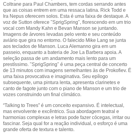
Coltrane para Paul Chambers, tem cordas serrando antes
que as coisas entrem em uma ressaca latina. Rick Todd e
Ira Nepus oferecem solos. Esta é uma faixa de destaque. A
voz de Sutton oferece "SprigSpring", florescendo em um trio
vocal com Mandy Kahn e Bevan Manson se juntando.
Imagens de árvores levadas pelo vento e seu conteúdo
aviário que gira no entorno. O falecido Mike Lang se junta
aos teclados de Manson. Luca Alemanno gira em um
passeio, enquanto a bateria de Joe La Barbera apoia. A
seleção passa de um andamento mais lento para um
prestíssimo. "SprigSpring" é uma peça central de concerto
de 13 minutos com imagens semelhantes às de Prokofiev. É
uma faixa provocativa e imaginativa. Seu epílogo
subsequente, uma pintura lenta, apresenta clarinetes e
canto de fagote junto com o piano de Manson e um trio de
vozes construindo um final climático.
“Talking to Trees” é um conceito expansivo. É intelectual,
mas envolvente e excêntrico. Sua abordagem teatral e
harmonias complexas e letras pode fazer cócegas, irritar ou
fascinar. Seja qual for a reação individual, o esforço é uma
grande oferta de textura e talento.