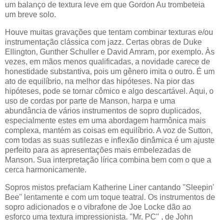
um balanço de textura leve em que Gordon Au trombeteia
um breve solo.
Houve muitas gravações que tentam combinar texturas e/ou
instrumentação clássica com jazz. Certas obras de Duke
Ellington, Gunther Schuller e David Amram, por exemplo. Às
vezes, em mãos menos qualificadas, a novidade carece de
honestidade substantiva, pois um gênero imita o outro. É um
ato de equilíbrio, na melhor das hipóteses. Na pior das
hipóteses, pode se tornar cômico e algo descartável. Aqui, o
uso de cordas por parte de Manson, harpa e uma
abundância de vários instrumentos de sopro duplicados,
especialmente estes em uma abordagem harmônica mais
complexa, mantém as coisas em equilíbrio. A voz de Sutton,
com todas as suas sutilezas e inflexão dinâmica é um ajuste
perfeito para as apresentações mais embelezadas de
Manson. Sua interpretação lírica combina bem com o que a
cerca harmonicamente.
Sopros mistos prefaciam Katherine Liner cantando "Sleepin'
Bee" lentamente e com um toque teatral. Os instrumentos de
sopro adicionados e o vibrafone de Joe Locke dão ao
esforço uma textura impressionista. "Mr. PC" , de John