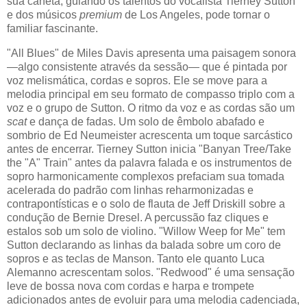
sua caneta, guiando os talentos do vocalista Tierney Sutton
e dos músicos
premium
de Los Angeles, pode tornar o
familiar fascinante.
"All Blues" de Miles Davis apresenta uma paisagem sonora
—algo consistente através da sessão— que é pintada por
voz melismática, cordas e sopros. Ele se move para a
melodia principal em seu formato de compasso triplo com a
voz e o grupo de Sutton. O ritmo da voz e as cordas são um
scat
e dança de fadas. Um solo de êmbolo abafado e
sombrio de Ed Neumeister acrescenta um toque sarcástico
antes de encerrar. Tierney Sutton inicia "Banyan Tree/Take
the "A" Train" antes da palavra falada e os instrumentos de
sopro harmonicamente complexos prefaciam sua tomada
acelerada do padrão com linhas reharmonizadas e
contrapontísticas e o solo de flauta de Jeff Driskill sobre a
condução de Bernie Dresel. A percussão faz cliques e
estalos sob um solo de violino. "Willow Weep for Me" tem
Sutton declarando as linhas da balada sobre um coro de
sopros e as teclas de Manson. Tanto ele quanto Luca
Alemanno acrescentam solos. "Redwood" é uma sensação
leve de bossa nova com cordas e harpa e trompete
adicionados antes de evoluir para uma melodia cadenciada,