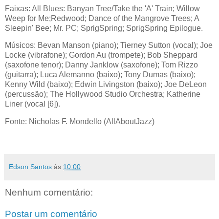
Faixas: All Blues: Banyan Tree/Take the 'A' Train; Willow
Weep for Me;Redwood; Dance of the Mangrove Trees; A
Sleepin' Bee; Mr. PC; SprigSpring; SprigSpring Epilogue.
Músicos: Bevan Manson (piano); Tierney Sutton (vocal); Joe
Locke (vibrafone); Gordon Au (trompete); Bob Sheppard
(saxofone tenor); Danny Janklow (saxofone); Tom Rizzo
(guitarra); Luca Alemanno (baixo); Tony Dumas (baixo);
Kenny Wild (baixo); Edwin Livingston (baixo); Joe DeLeon
(percussão); The Hollywood Studio Orchestra; Katherine
Liner (vocal [6]).
Fonte: Nicholas F. Mondello (AllAboutJazz)
Edson Santos
às
10:00
Nenhum comentário:
Postar um comentário