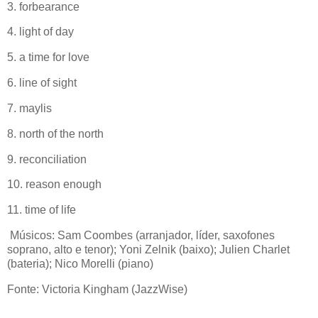
3. forbearance
4. light of day
5. a time for love
6. line of sight
7. maylis
8. north of the north
9. reconciliation
10. reason enough
11. time of life
Músicos: Sam Coombes (arranjador, líder, saxofones
soprano, alto e tenor); Yoni Zelnik (baixo); Julien Charlet
(bateria); Nico Morelli (piano)
Fonte: Victoria Kingham (JazzWise)