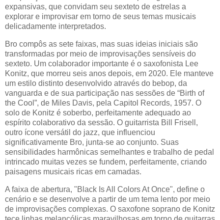
expansivas, que convidam seu sexteto de estrelas a
explorar e improvisar em torno de seus temas musicais
delicadamente interpretados.
Bro compôs as sete faixas, mas suas ideias iniciais são
transformadas por meio de improvisações sensíveis do
sexteto. Um colaborador importante é o saxofonista Lee
Konitz, que morreu seis anos depois, em 2020. Ele manteve
um estilo distinto desenvolvido através do bebop, da
vanguarda e de sua participação nas sessões de “Birth of
the Cool”, de Miles Davis, pela Capitol Records, 1957. O
solo de Konitz é soberbo, perfeitamente adequado ao
espírito colaborativo da sessão. O guitarrista Bill Frisell,
outro ícone versátil do jazz, que influenciou
significativamente Bro, junta-se ao conjunto. Suas
sensibilidades harmônicas semelhantes e trabalho de pedal
intrincado muitas vezes se fundem, perfeitamente, criando
paisagens musicais ricas em camadas.
A faixa de abertura, "Black Is All Colors At Once", define o
cenário e se desenvolve a partir de um tema lento por meio
de improvisações complexas. O saxofone soprano de Konitz
tece linhas melancólicas maravilhosas em torno de guitarras