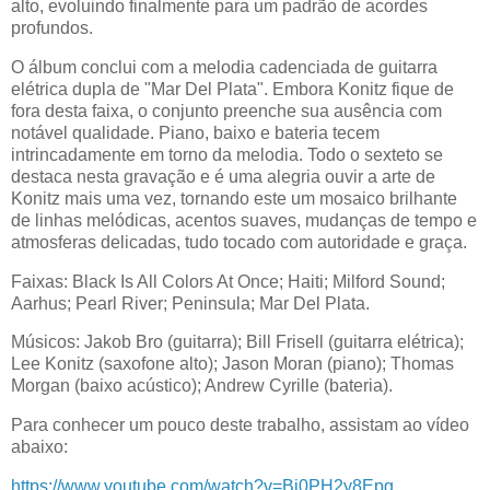
alto, evoluindo finalmente para um padrão de acordes
profundos.
O álbum conclui com a melodia cadenciada de guitarra
elétrica dupla de "Mar Del Plata". Embora Konitz fique de
fora desta faixa, o conjunto preenche sua ausência com
notável qualidade. Piano, baixo e bateria tecem
intrincadamente em torno da melodia. Todo o sexteto se
destaca nesta gravação e é uma alegria ouvir a arte de
Konitz mais uma vez, tornando este um mosaico brilhante
de linhas melódicas, acentos suaves, mudanças de tempo e
atmosferas delicadas, tudo tocado com autoridade e graça.
Faixas: Black Is All Colors At Once; Haiti; Milford Sound;
Aarhus; Pearl River; Peninsula; Mar Del Plata.
Músicos: Jakob Bro (guitarra); Bill Frisell (guitarra elétrica);
Lee Konitz (saxofone alto); Jason Moran (piano); Thomas
Morgan (baixo acústico); Andrew Cyrille (bateria).
Para conhecer um pouco deste trabalho, assistam ao vídeo
abaixo:
https://www.youtube.com/watch?v=Bi0PH2y8Epg