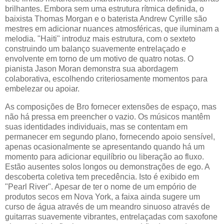
brilhantes. Embora sem uma estrutura rítmica definida, o
baixista Thomas Morgan e o baterista Andrew Cyrille são
mestres em adicionar nuances atmosféricas, que iluminam a
melodia. "Haiti" introduz mais estrutura, com o sexteto
construindo um balanço suavemente entrelaçado e
envolvente em torno de um motivo de quatro notas. O
pianista Jason Moran demonstra sua abordagem
colaborativa, escolhendo criteriosamente momentos para
embelezar ou apoiar.
As composições de Bro fornecer extensões de espaço, mas
não há pressa em preencher o vazio. Os músicos mantêm
suas identidades individuais, mas se contentam em
permanecer em segundo plano, fornecendo apoio sensível,
apenas ocasionalmente se apresentando quando há um
momento para adicionar equilíbrio ou liberação ao fluxo.
Estão ausentes solos longos ou demonstrações de ego. A
descoberta coletiva tem precedência. Isto é exibido em
"Pearl River". Apesar de ter o nome de um empório de
produtos secos em Nova York, a faixa ainda sugere um
curso de água através de um meandro sinuoso através de
guitarras suavemente vibrantes, entrelaçadas com saxofone