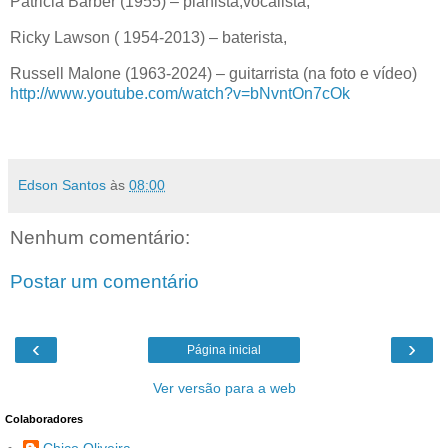
Patricia Barber (1955) – pianista,vocalista,
Ricky Lawson ( 1954-2013) – baterista,
Russell Malone (1963-2024) – guitarrista (na foto e vídeo)
http://www.youtube.com/watch?v=bNvntOn7cOk
Edson Santos
às
08:00
Nenhum comentário:
Postar um comentário
‹
›
Página inicial
Ver versão para a web
Colaboradores