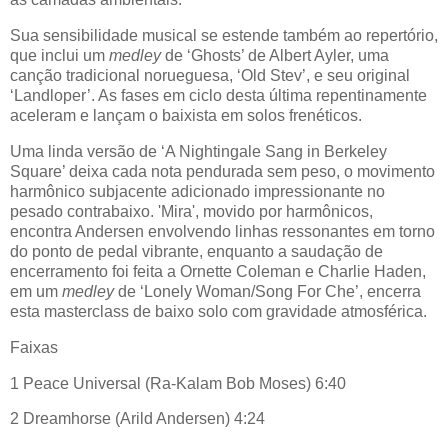
Sua sensibilidade musical se estende também ao repertório,
que inclui um
medley
de ‘Ghosts’ de Albert Ayler, uma
canção tradicional norueguesa, ‘Old Stev’, e seu original
‘Landloper’. As fases em ciclo desta última repentinamente
aceleram e lançam o baixista em solos frenéticos.
Uma linda versão de ‘A Nightingale Sang in Berkeley
Square’ deixa cada nota pendurada sem peso, o movimento
harmônico subjacente adicionado impressionante no
pesado contrabaixo. 'Mira', movido por harmônicos,
encontra Andersen envolvendo linhas ressonantes em torno
do ponto de pedal vibrante, enquanto a saudação de
encerramento foi feita a Ornette Coleman e Charlie Haden,
em um
medley
de ‘Lonely Woman/Song For Che’, encerra
esta masterclass de baixo solo com gravidade atmosférica.
Faixas
1 Peace Universal (Ra-Kalam Bob Moses) 6:40
2 Dreamhorse (Arild Andersen) 4:24