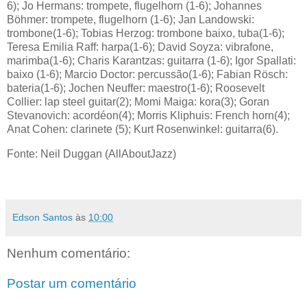
6); Jo Hermans: trompete, flugelhorn (1-6); Johannes
Böhmer: trompete, flugelhorn (1-6); Jan Landowski:
trombone(1-6); Tobias Herzog: trombone baixo, tuba(1-6);
Teresa Emilia Raff: harpa(1-6); David Soyza: vibrafone,
marimba(1-6); Charis Karantzas: guitarra (1-6); Igor Spallati:
baixo (1-6); Marcio Doctor: percussão(1-6); Fabian Rösch:
bateria(1-6); Jochen Neuffer: maestro(1-6); Roosevelt
Collier: lap steel guitar(2); Momi Maiga: kora(3); Goran
Stevanovich: acordéon(4); Morris Kliphuis: French horn(4);
Anat Cohen: clarinete (5); Kurt Rosenwinkel: guitarra(6).
Fonte: Neil Duggan (AllAboutJazz)
Edson Santos
às
10:00
Nenhum comentário:
Postar um comentário