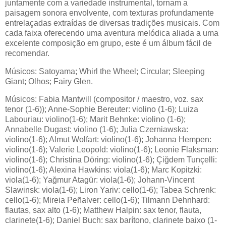
juntamente com a variedade instrumental, tornam a
paisagem sonora envolvente, com texturas profundamente
entrelaçadas extraídas de diversas tradições musicais. Com
cada faixa oferecendo uma aventura melódica aliada a uma
excelente composição em grupo, este é um álbum fácil de
recomendar.
Músicos: Satoyama; Whirl the Wheel; Circular; Sleeping
Giant; Olhos; Fairy Glen.
Músicos: Fabia Mantwill (compositor / maestro, voz. sax
tenor (1-6)); Anne-Sophie Bereuter: violino (1-6); Luiza
Labouriau: violino(1-6); Marit Behnke: violino (1-6);
Annabelle Dugast: violino (1-6); Julia Czerniawska:
violino(1-6); Almut Wolfart: violino(1-6); Johanna Hempen:
violino(1-6); Valerie Leopold: violino(1-6); Leonie Flaksman:
violino(1-6); Christina Döring: violino(1-6); Çiğdem Tunçelli:
violino(1-6); Alexina Hawkins: viola(1-6); Marc Kopitzki:
viola(1-6); Yağmur Atagür: viola(1-6); Johann-Vincent
Slawinsk: viola(1-6); Liron Yariv: cello(1-6); Tabea Schrenk:
cello(1-6); Mireia Peñalver: cello(1-6); Tilmann Dehnhard:
flautas, sax alto (1-6); Matthew Halpin: sax tenor, flauta,
clarinete(1-6); Daniel Buch: sax barítono, clarinete baixo (1-