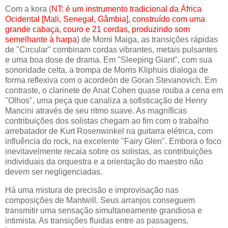
Com a kora (
NT: é um instrumento tradicional da África
Ocidental [Mali, Senegal, Gâmbia], construído com uma
grande cabaça, couro e 21 cordas, produzindo som
semelhante à harpa
) de Momi Maiga, as transições rápidas
de "Circular" combinam cordas vibrantes, metais pulsantes
e uma boa dose de drama. Em "Sleeping Giant", com sua
sonoridade celta, a trompa de Morris Kliphuis dialoga de
forma reflexiva com o acordeón de Goran Stevanovich. Em
contraste, o clarinete de Anat Cohen quase rouba a cena em
"Olhos", uma peça que canaliza a sofisticação de Henry
Mancini através de seu ritmo suave. As magníficas
contribuições dos solistas chegam ao fim com o trabalho
arrebatador de Kurt Rosenwinkel na guitarra elétrica, com
influência do rock, na excelente "Fairy Glen". Embora o foco
inevitavelmente recaia sobre os solistas, as contribuições
individuais da orquestra e a orientação do maestro não
devem ser negligenciadas.
Há uma mistura de precisão e improvisação nas
composições de Mantwill. Seus arranjos conseguem
transmitir uma sensação simultaneamente grandiosa e
intimista. As transições fluidas entre as passagens,