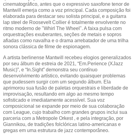
cinematográfico, antes que o expressivo saxofone tenor de
Mantwill emerja como a voz principal. Cada composição foi
elaborada para destacar seu solista principal, e a guitarra
lap steel de Roosevelt Collier é totalmente envolvente no
ritmo moderno de "Whirl The Wheel". A faixa pulsa com
orquestrações exuberantes, seções de metais e sopros
afiadas como navalha e o drama arrebatador de uma trilha
sonora clássica de filme de espionagem.
A artista berlinense Mantwill recebeu elogios generalizados
por seu álbum de estreia de 2021, “Em.Perience (XJazz
Music)”, e “In.Sight” demonstra seu contínuo
desenvolvimento artístico, evitando quaisquer problemas
que pudessem surgir com um segundo álbum. Ela
aprimorou sua fusão de paletas orquestrais e liberdade de
improvisação, resultando em algo ao mesmo tempo
sofisticado e imediatamente acessível. Sua voz
composicional se expande por meio de sua colaboração
com League, cujo trabalho com grandes grupos inclui sua
parceria com a Metropole Orkest , e pela integração, por
Giannikou, de tradições folclóricas latino-americanas e
gregas em uma estrutura de jazz contemporâneo.