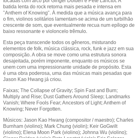
tocadas com arco por Ginger Dolden e Pete Lanctot. A
batida lenta do rock retorna mais pesada e intensa em
"Anthem of Knowing". À medida que a música avança para
o fim, violinos solitários lamentam-se acima de um turbilhão
crescente de som, que eventualmente recua num epílogo de
baixo ressonante e violoncelo trêmulo.
Esta peça transcende todos os gêneros, misturando
elementos de folk, música clássica, rock, funk e jazz em sua
composição. A obra se move como uma estrutura sonora
desajeitada, porém imponente, enquanto os músicos se
unem com uma impressionante unidade de propósito. Esta
é uma obra poderosa, uma das músicas mais pesadas que
Jason Kao Hwang já criou.
Faixas; The Collapse of Gravity; Spin Fast and Burn;
Multiply and Rise; Dust Gathers Around Sleep; Landmarks
Vanish; Where Fools Fear; Ancestors of Light; Anthem of
Knowing; Never Forgotten.
Músicos: Jason Kao Hwang (compositor / maestro); Charles
Burnham (violino); Mark Chung (violin); Keir GoGwilt
(violino); Elena Moon Park (violino); Johnna Wu (violino);