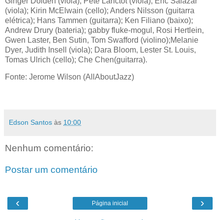
Ginger Dolden (viola); Pete Lanctot (viola); Eric Salazar
(viola); Kirin McElwain (cello); Anders Nilsson (guitarra
elétrica); Hans Tammen (guitarra); Ken Filiano (baixo);
Andrew Drury (bateria); gabby fluke-mogul, Rosi Hertlein,
Gwen Laster, Ben Sutin, Tom Swafford (violino);Melanie
Dyer, Judith Insell (viola); Dara Bloom, Lester St. Louis,
Tomas Ulrich (cello); Che Chen(guitarra).
Fonte: Jerome Wilson (AllAboutJazz)
Edson Santos
às
10:00
Nenhum comentário:
Postar um comentário
‹
›
Página inicial