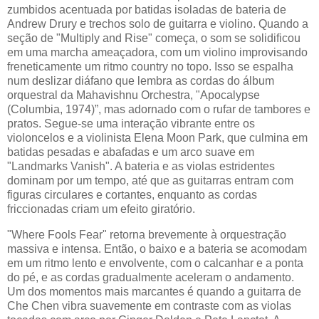
zumbidos acentuada por batidas isoladas de bateria de
Andrew Drury e trechos solo de guitarra e violino. Quando a
seção de "Multiply and Rise" começa, o som se solidificou
em uma marcha ameaçadora, com um violino improvisando
freneticamente um ritmo country no topo. Isso se espalha
num deslizar diáfano que lembra as cordas do álbum
orquestral da Mahavishnu Orchestra, "Apocalypse
(Columbia, 1974)”, mas adornado com o rufar de tambores e
pratos. Segue-se uma interação vibrante entre os
violoncelos e a violinista Elena Moon Park, que culmina em
batidas pesadas e abafadas e um arco suave em
"Landmarks Vanish". A bateria e as violas estridentes
dominam por um tempo, até que as guitarras entram com
figuras circulares e cortantes, enquanto as cordas
friccionadas criam um efeito giratório.
"Where Fools Fear" retorna brevemente à orquestração
massiva e intensa. Então, o baixo e a bateria se acomodam
em um ritmo lento e envolvente, com o calcanhar e a ponta
do pé, e as cordas gradualmente aceleram o andamento.
Um dos momentos mais marcantes é quando a guitarra de
Che Chen vibra suavemente em contraste com as violas