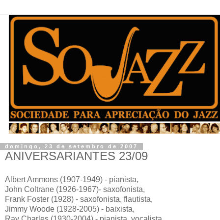
domingo, 23 de setembro de 2007
ANIVERSARIANTES 23/09
Albert Ammons (1907-1949) - pianista,
John Coltrane (1926-1967)- saxofonista,
Frank Foster (1928) - saxofonista, flautista,
Jimmy Woode (1928-2005) - baixista,
Ray Charles (1930-2004) - pianista, vocalista,