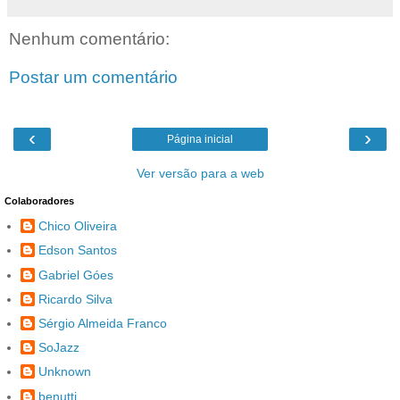
Nenhum comentário:
Postar um comentário
‹
›
Página inicial
Ver versão para a web
Colaboradores
Chico Oliveira
Edson Santos
Gabriel Góes
Ricardo Silva
Sérgio Almeida Franco
SoJazz
Unknown
benutti