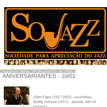
segunda-feira, 10 de janeiro de 2011
ANIVERSARIANTES - 10/01
Allen Eager (1927-2003) - saxofonista,
Buddy Johnson (1915) – pianista, líder de
orquestra,