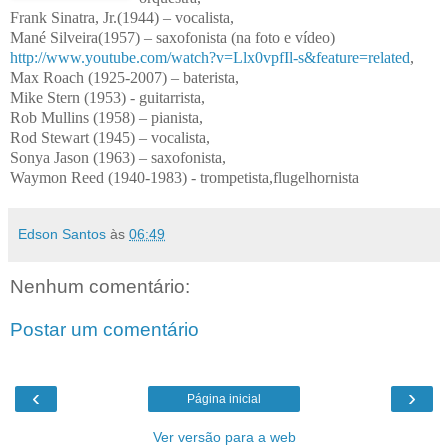
Frank Sinatra, Jr.(1944) – vocalista,
Mané Silveira(1957) – saxofonista (na foto e vídeo)
http://www.youtube.com/watch?v=Llx0vpfIl-s&feature=related
,
Max Roach (1925-2007) – baterista,
Mike Stern (1953) - guitarrista,
Rob Mullins (1958) – pianista,
Rod Stewart (1945) – vocalista,
Sonya Jason (1963) – saxofonista,
Waymon Reed (1940-1983) - trompetista,flugelhornista
Edson Santos
às
06:49
Nenhum comentário:
Postar um comentário
‹
›
Página inicial
Ver versão para a web