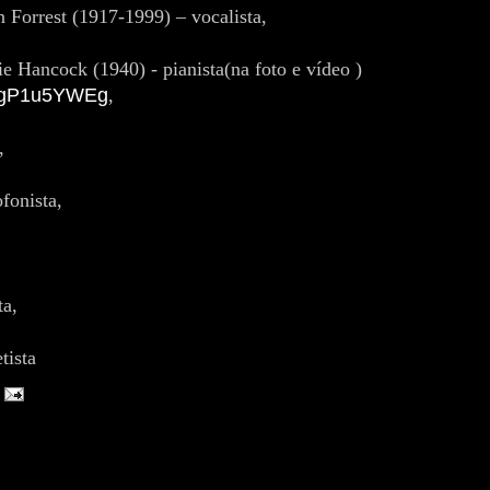
 Forrest (1917-1999) – vocalista,
e Hancock (1940) - pianista(na foto e vídeo )
XrgP1u5YWEg
,
,
ofonista,
ta,
tista