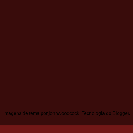
Imagens de tema por
johnwoodcock
. Tecnologia do
Blogger
.