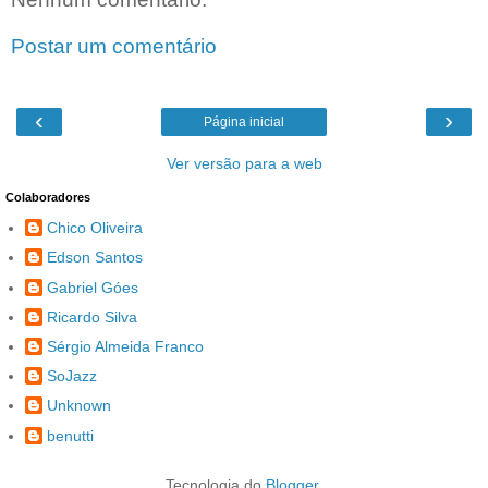
Postar um comentário
‹
›
Página inicial
Ver versão para a web
Colaboradores
Chico Oliveira
Edson Santos
Gabriel Góes
Ricardo Silva
Sérgio Almeida Franco
SoJazz
Unknown
benutti
Tecnologia do
Blogger
.