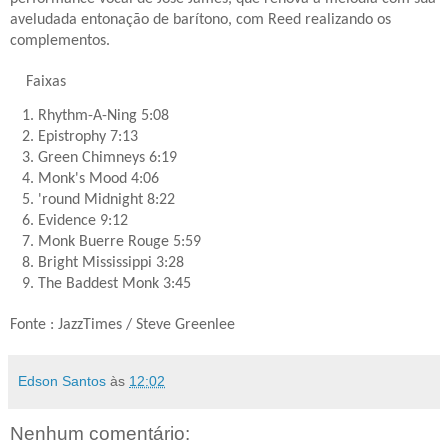
aveludada entonação de barítono,
com Reed realizando os
complementos.
Faixas
1. Rhythm-A-Ning 5:08
2. Epistrophy 7:13
3. Green Chimneys 6:19
4. Monk's Mood 4:06
5. 'round Midnight 8:22
6. Evidence 9:12
7. Monk Buerre Rouge 5:59
8. Bright Mississippi 3:28
9. The Baddest Monk 3:45
Fonte : JazzTimes / Steve Greenlee
Edson Santos
às
12:02
Nenhum comentário: