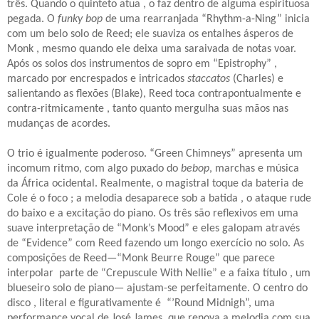
três. Quando o quinteto atua , o faz dentro de alguma espirituosa
pegada. O
funky bop
de uma rearranjada “Rhythm-a-Ning” inicia
com um belo solo de Reed; ele suaviza os entalhes ásperos de
Monk , mesmo quando ele deixa uma saraivada de notas voar.
Após os solos dos instrumentos de sopro em “Epistrophy” ,
marcado por encrespados e intricados
staccatos
(Charles) e
salientando as flexões (Blake), Reed toca contrapontualmente e
contra-ritmicamente , tanto quanto mergulha suas mãos nas
mudanças de acordes.
O trio é igualmente poderoso. “Green Chimneys” apresenta um
incomum ritmo, com algo puxado do
bebop
, marchas e música
da África ocidental. Realmente, o magistral toque da bateria de
Cole é o foco ; a melodia desaparece sob a batida , o ataque rude
do baixo e a excitação do piano. Os três são reflexivos em uma
suave interpretação de “Monk’s Mood” e eles galopam através
de “Evidence” com Reed fazendo um longo exercício no solo. As
composições de Reed—“Monk Beurre Rouge” que parece
interpolar
parte de “Crepuscule With Nellie” e a faixa título , um
blueseiro solo de piano— ajustam-se perfeitamente. O centro do
disco , literal e figurativamente é
“’Round Midnigh”, uma
performance vocal de José James, que renova a melodia com sua