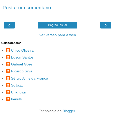
Postar um comentário
‹
›
Página inicial
Ver versão para a web
Colaboradores
Chico Oliveira
Edson Santos
Gabriel Góes
Ricardo Silva
Sérgio Almeida Franco
SoJazz
Unknown
benutti
Tecnologia do
Blogger
.