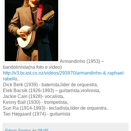
Armandinho (1953) –
bandolinista(na foto e vídeo)
http://v3.bcast.co.nz/videos/293970/armandinho-&-raphael-
rabello
,
Dick Berk (1939) - baterista,líder de orquestra,
Elek Bacsik (1926-1993) – guitarrista,violinista,
Jackie Cain (1928)- vocalista,
Kenny Ball (1930) - trompetista,
Sun Ra (1914-1993) - tecladista,líder de orquestra,
Tao Højgaard (1974) - guitarrista
Edson Santos
às
08:00