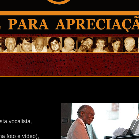
ta,vocalista,
a foto e vídeo),