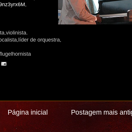
r9nz3yrx6M
,
,violinista.
calista,líder de orquestra,
flugelhornista
Página inicial
Postagem mais anti