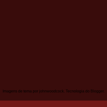
Imagens de tema por
johnwoodcock
. Tecnologia do
Blogger
.