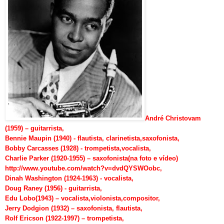
André Christovam
(1959) – guitarrista,
Bennie Maupin (1940) - flautista, clarinetista,saxofonista,
Bobby Carcasses (1928) - trompetista,vocalista,
Charlie Parker (1920-1955) – saxofonista(na foto e vídeo)
http://www.youtube.com/watch?v=dvdQYSWOobc
,
Dinah Washington (1924-1963) - vocalista,
Doug Raney (1956) - guitarrista,
Edu Lobo(1943) – vocalista,violonista,compositor,
Jerry Dodgion (1932) – saxofonista, flautista,
Rolf Ericson (1922-1997) – trompetista,