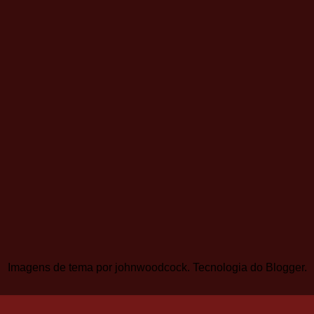
Imagens de tema por
johnwoodcock
. Tecnologia do
Blogger
.