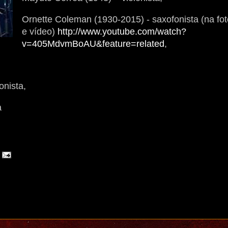
Ornette Coleman (1930-2015) - saxofonista (na fot
e vídeo)
http://www.youtube.com/watch?
v=405MdvmBoAU&feature=related
,
nista,
a