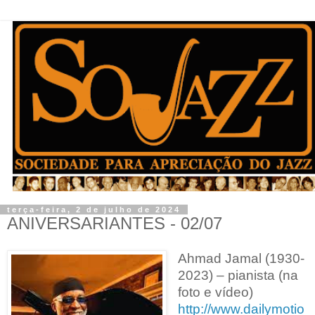
terça-feira, 2 de julho de 2024
ANIVERSARIANTES - 02/07
Ahmad Jamal (1930-
2023) – pianista (na
foto e vídeo)
http://www.dailymotio