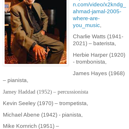
n.com/video/x2kndg_
ahmad-jamal-2005-
where-are-
you_music
,
Charlie Watts (1941-
2021) – baterista,
Herbie Harper (1920)
- trombonista,
James Hayes (1968)
– pianista,
Jamey Haddad (1952) – percussionista
Kevin Seeley (1970) – trompetista,
Michael Abene (1942) - pianista,
Mike Kornrich (1951) –