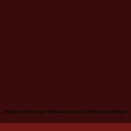
Imagens de tema por
johnwoodcock
. Tecnologia do
Blogger
.