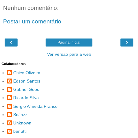
Nenhum comentário:
Postar um comentário
‹
›
Página inicial
Ver versão para a web
Colaboradores
Chico Oliveira
Edson Santos
Gabriel Góes
Ricardo Silva
Sérgio Almeida Franco
SoJazz
Unknown
benutti