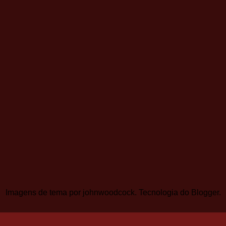
Imagens de tema por
johnwoodcock
. Tecnologia do
Blogger
.