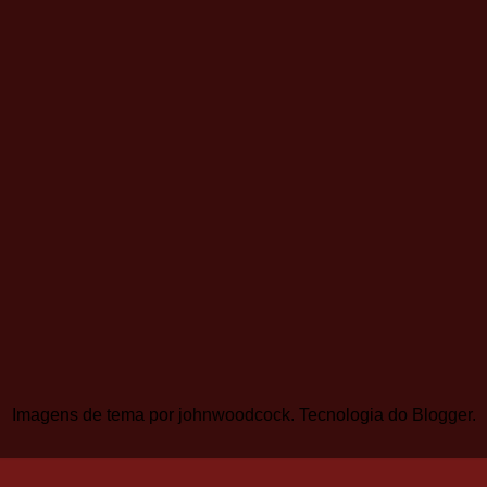
Imagens de tema por
johnwoodcock
. Tecnologia do
Blogger
.