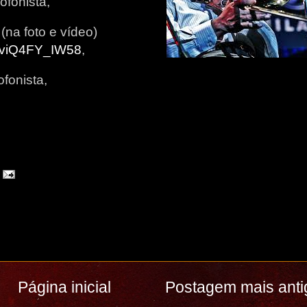
fonista,
(na foto e vídeo)
v=viQ4FY_IW58
,
fonista,
Página inicial
Postagem mais anti