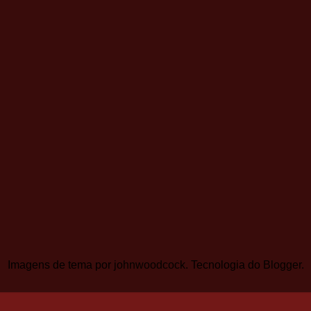
Imagens de tema por
johnwoodcock
. Tecnologia do
Blogger
.